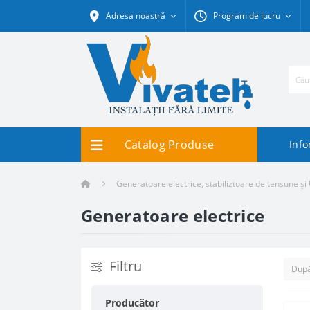
Adresa noastră
Program de lucru
Catalog Produse
Info
Generatoare electrice, stabiliztoare de tensune și
Generatoare electrice
Filtru
Producător