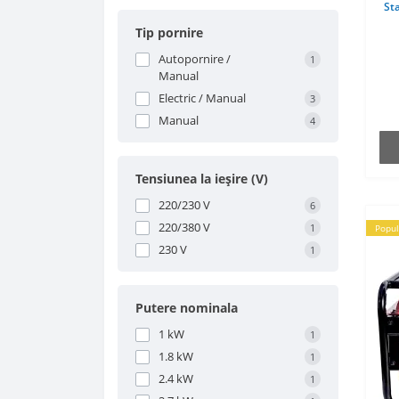
Sta
Tip pornire
Autopornire /
1
Manual
Electric / Manual
3
Manual
4
Tensiunea la ieşire (V)
220/230 V
6
220/380 V
1
Popul
230 V
1
Putere nominala
1 kW
1
1.8 kW
1
2.4 kW
1