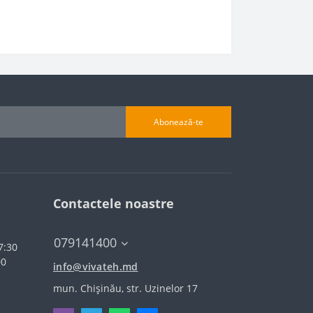
Abonează-te
Contactele noastre
079141400
7:30
00
info@vivateh.md
mun. Chișinău, str. Uzinelor 17