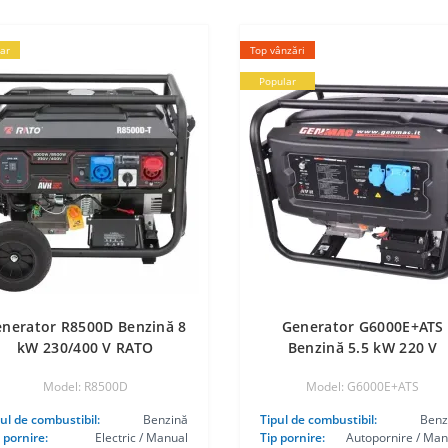
ar
Top vânzări
Popular
nerator R8500D Benzină 8
Generator G6000E+ATS
kW 230/400 V RATO
Benzină 5.5 kW 220 V
GENMAC
Model: R8500D
Model: G6000E+ATS
ul de combustibil:
Benzină
Tipul de combustibil:
Benz
 pornire:
Electric / Manual
Tip pornire:
Autopornire / Man