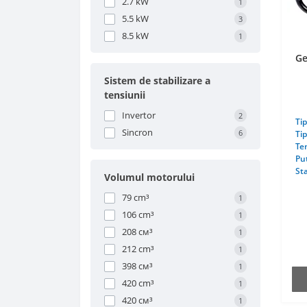
2.7 kW
1
5.5 kW
3
8.5 kW
1
Ge
Sistem de stabilizare a
tensiunii
Invertor
2
Tip
Sincron
6
Tip
Ten
Pu
Sta
Volumul motorului
79 cm³
1
106 cm³
1
208 см³
1
212 cm³
1
398 см³
1
420 cm³
1
420 см³
1