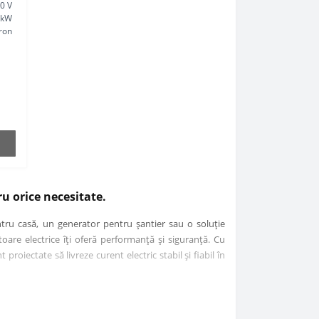
0 V
 kW
ron
ru orice necesitate.
tru casă, un generator pentru șantier sau o soluție
toare electrice îți oferă performanță și siguranță. Cu
oiectate să livreze curent electric stabil și fiabil în
u uz casnic până la generatoare industriale de mare