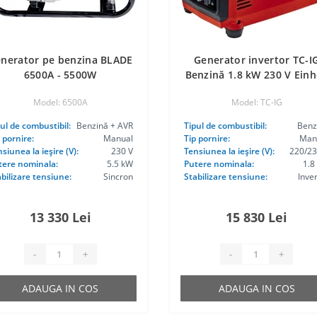
nerator pe benzina BLADE
Generator invertor TC-I
6500A - 5500W
Benzină 1.8 kW 230 V Einh
Model: 6500A
Model: TC-IG
ul de combustibil:
Benzină + AVR
Tipul de combustibil:
Benz
 pornire:
Manual
Tip pornire:
Man
siunea la ieşire (V):
230 V
Tensiunea la ieşire (V):
220/23
tere nominala:
5.5 kW
Putere nominala:
1.8
bilizare tensiune:
Sincron
Stabilizare tensiune:
Inve
13 330 Lei
15 830 Lei
-
+
-
+
ADAUGA IN COS
ADAUGA IN COS