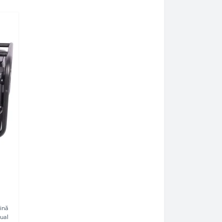
ină
ual