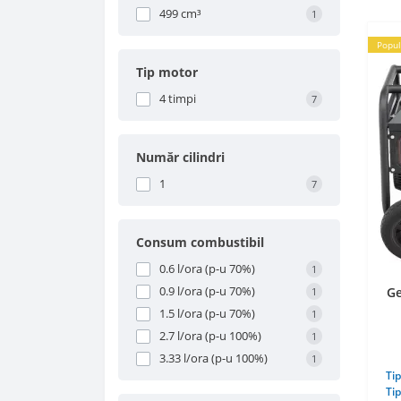
499 cm³
1
Popul
Tip motor
4 timpi
7
Număr cilindri
1
7
Consum combustibil
0.6 l/ora (p-u 70%)
1
0.9 l/ora (p-u 70%)
Ge
1
1.5 l/ora (p-u 70%)
1
2.7 l/ora (p-u 100%)
1
3.33 l/ora (p-u 100%)
1
Tip
Tip