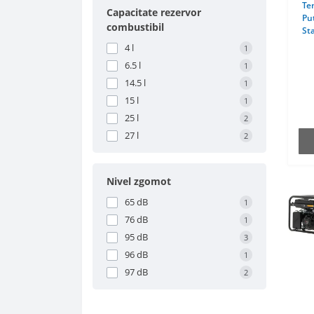
Ten
Capacitate rezervor
Pu
combustibil
Sta
4 l
1
6.5 l
1
14.5 l
1
15 l
1
25 l
2
27 l
2
Nivel zgomot
65 dB
1
76 dB
1
95 dB
3
96 dB
1
97 dB
2