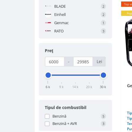
Top v
BLADE
2
Pop
Einhell
2
Genmac
1
RATO
3
Preț
-
Lei
Ge
6 k
9 k
14 k
20 k
30 k
Tipul de combustibil
Tip
Benzină
5
Tip
Benzină + AVR
Ten
3
Pu