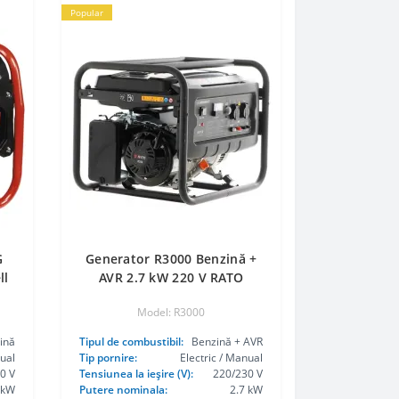
Popular
G
Generator R3000 Benzină +
ll
AVR 2.7 kW 220 V RATO
Model: R3000
ină
Tipul de combustibil:
Benzină + AVR
ual
Tip pornire:
Electric / Manual
0 V
Tensiunea la ieşire (V):
220/230 V
 kW
Putere nominala:
2.7 kW