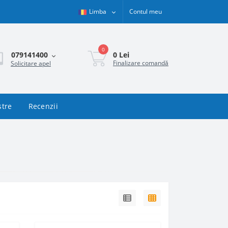
Limba
Contul meu
0
0 Lei
079141400
Finalizare comandă
Solicitare apel
stre
Recenzii