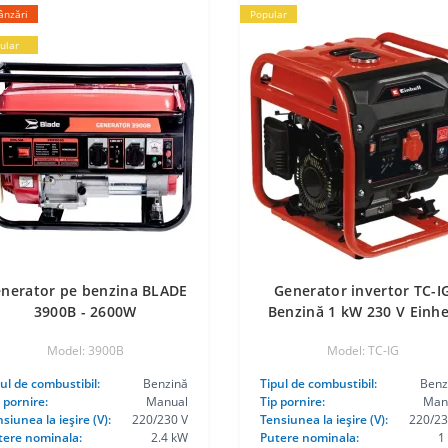
ânzări
Popular
ular
nerator pe benzina BLADE
Generator invertor TC-I
3900B - 2600W
Benzină 1 kW 230 V Einhe
Model: 3900B
Model: TC-IG
ul de combustibil:
Benzină
Tipul de combustibil:
Benz
 pornire:
Manual
Tip pornire:
Man
siunea la ieşire (V):
220/230 V
Tensiunea la ieşire (V):
220/23
tere nominala:
2.4 kW
Putere nominala:
1