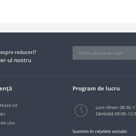
 despre reduceri?
er-ul nostru
tență
Program de lucru
tează-ne
Luni–Vineri 08:30–1
Sâmbătă 09:00–12:
ări
ite-ului
Suntem în rețelele sociale: