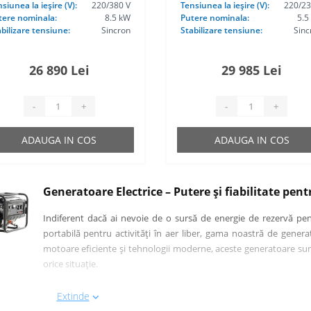
siunea la ieşire (V):
220/380 V
Tensiunea la ieşire (V):
220/23
tere nominala:
8.5 kW
Putere nominala:
5.5
bilizare tensiune:
Sincron
Stabilizare tensiune:
Sinc
26 890 Lei
29 985 Lei
-
+
-
+
ADAUGA IN COS
ADAUGA IN COS
Generatoare Electrice – Putere și fiabilitate pent
Indiferent dacă ai nevoie de o sursă de energie de rezervă pen
portabilă pentru activități în aer liber, gama noastră de genera
motoare eficiente și tehnologii moderne, aceste generatoare sunt pr
orice situație.
Caracteristici principale:
Extinde
Diferite puteri disponibile
– de la modele portabile pentr