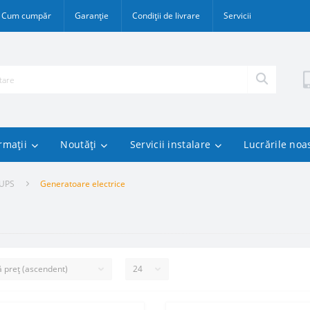
Cum cumpăr
Garanție
Condiții de livrare
Servicii
rmații
Noutăți
Servicii instalare
Lucrările noa
 UPS
Generatoare electrice