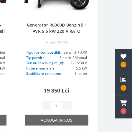
G
Generator R6000D Benzină +
ell
AVR 5.5 kW 220 V RATO
Model: R6000
ină
Tipul de combustibil:
Benzină + AVR
ual
Tip pornire:
Electric / Manual
0 V
Tensiunea la ieşire (V):
220/230 V
0
 kW
Putere nominala:
5.5 kW
rtor
Stabilizare tensiune:
Sincron
0
19 850 Lei
-
+
0
ADAUGA IN COS