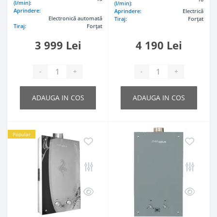
(l/min):
(l/min):
Aprindere:
Aprindere:
Electrică
Electronică automată
Tiraj:
Forțat
Tiraj:
Forțat
3 999 Lei
4 190 Lei
-
+
-
+
ADAUGA IN COS
ADAUGA IN COS
Popular