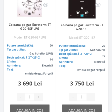
Coloana pe gaz Euroterm ET
Coloana pe gaz Euroterm ET
G20-6SF LPG
G20-1SF
Model: ET G20-6SF LPG
Model: ET G20-1SF
Putere termică (kW):
20
Putere termică (kW):
20
Tip gaz utilizat:
Tip gaz utilizat:
Gaz natural
Gaz lichefiat (LPG)
Debit apă caldă (ΔT=25°C)
10
Debit apă caldă (ΔT=25°C)
(l/min):
14
(l/min):
Aprindere:
Electrică
Aprindere:
Electrică
Tiraj:
Tiraj:
emisia de gaz Forțată
emisia de gaz Forțată
3 690 Lei
3 750 Lei
-
+
-
+
ADAUGA IN COS
ADAUGA IN COS