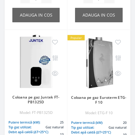
ADAUGA IN COS
ADAUGA IN COS
Popular
Coloana pe gaz Juntek FT-
Coloana pe gaz Euroterm ETG-
PB1325D
F 10
Model: FT-PB1325D
Model: ETG-F 10
Putere termică (kW):
25
Putere termică (kW):
20
Tip gaz utilizat:
Gaz natural
Tip gaz utilizat:
Gaz natural
Debit apă caldă (ΔT=25°C)
Debit apă caldă (ΔT=25°C)
13
10