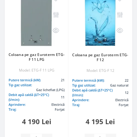
Coloana pe gaz Euroterm ETG-
Coloana pe gaz Euroterm ETG-
F 11 LPG
F 12
Model: ETG-F 11 LPG
Model: ETG-F 12
Putere termică (kW):
21
Putere termică (kW):
22
Tip gaz utilizat:
Tip gaz utilizat:
Gaz natural
Gaz lichefiat (LPG)
Debit apă caldă (ΔT=25°C)
12
Debit apă caldă (ΔT=25°C)
(l/min):
11
(l/min):
Aprindere:
Electrică
Aprindere:
Electrică
Tiraj:
Forțat
Tiraj:
Forțat
4 190 Lei
4 195 Lei