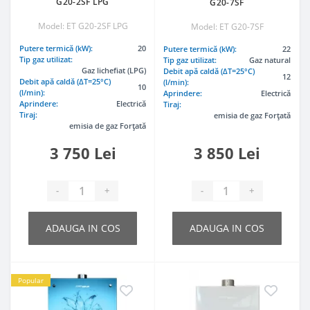
G20-2SF LPG
G20-7SF
Model: ET G20-2SF LPG
Model: ET G20-7SF
Putere termică (kW):
20
Putere termică (kW):
22
Tip gaz utilizat:
Tip gaz utilizat:
Gaz natural
Gaz lichefiat (LPG)
Debit apă caldă (ΔT=25°C)
12
Debit apă caldă (ΔT=25°C)
(l/min):
10
(l/min):
Aprindere:
Electrică
Aprindere:
Electrică
Tiraj:
Tiraj:
emisia de gaz Forțată
emisia de gaz Forțată
3 750 Lei
3 850 Lei
-
+
-
+
ADAUGA IN COS
ADAUGA IN COS
Popular