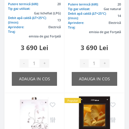
Putere termică (kW):
20
Putere termică (kW):
20
Tip gaz utilizat:
Tip gaz utilizat:
Gaz natural
Gaz lichefiat (LPG)
Debit apă caldă (ΔT=25°C)
14
Debit apă caldă (ΔT=25°C)
(l/min):
13
(l/min):
Aprindere:
Electrică
Aprindere:
Electrică
Tiraj:
Tiraj:
emisia de gaz Forțată
emisia de gaz Forțată
3 690 Lei
3 690 Lei
-
+
-
+
ADAUGA IN COS
ADAUGA IN COS
Popular