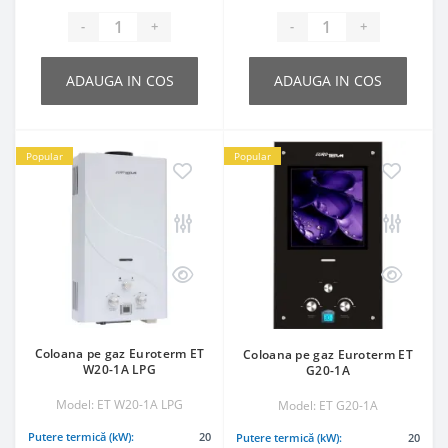
-
+
-
+
ADAUGA IN COS
ADAUGA IN COS
Popular
Popular
Coloana pe gaz Euroterm ET
Coloana pe gaz Euroterm ET
W20-1A LPG
G20-1A
Model: ET W20-1A LPG
Model: ET G20-1A
Putere termică (kW):
20
Putere termică (kW):
20