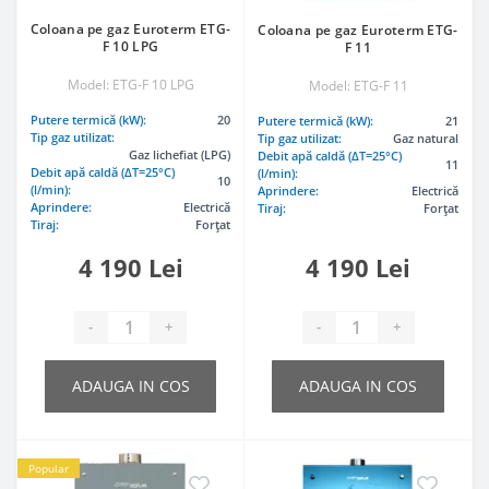
Coloana pe gaz Euroterm ETG-
Coloana pe gaz Euroterm ETG-
F 10 LPG
F 11
Model: ETG-F 10 LPG
Model: ETG-F 11
Putere termică (kW):
20
Putere termică (kW):
21
Tip gaz utilizat:
Tip gaz utilizat:
Gaz natural
Gaz lichefiat (LPG)
Debit apă caldă (ΔT=25°C)
11
Debit apă caldă (ΔT=25°C)
(l/min):
10
(l/min):
Aprindere:
Electrică
Aprindere:
Electrică
Tiraj:
Forțat
Tiraj:
Forțat
4 190 Lei
4 190 Lei
-
+
-
+
ADAUGA IN COS
ADAUGA IN COS
Popular