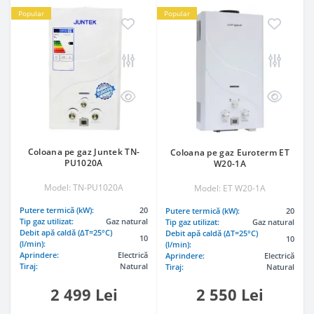
Popular
Popular
Coloana pe gaz Juntek TN-
Coloana pe gaz Euroterm ET
PU1020A
W20-1A
Model: TN-PU1020A
Model: ET W20-1A
Putere termică (kW):
20
Putere termică (kW):
20
Tip gaz utilizat:
Gaz natural
Tip gaz utilizat:
Gaz natural
Debit apă caldă (ΔT=25°C)
Debit apă caldă (ΔT=25°C)
10
10
(l/min):
(l/min):
Aprindere:
Electrică
Aprindere:
Electrică
Tiraj:
Natural
Tiraj:
Natural
2 499 Lei
2 550 Lei