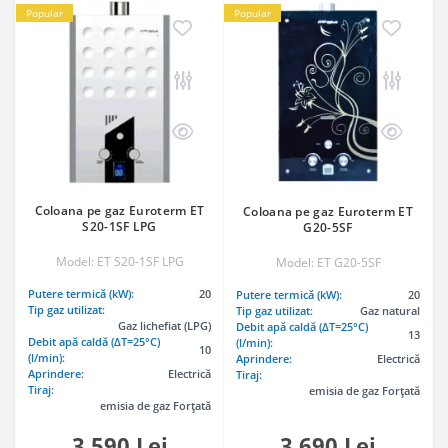
Popular
Popular
Coloana pe gaz Euroterm ET
Coloana pe gaz Euroterm ET
S20-1SF LPG
G20-5SF
Model: ET S20-1SF LPG
Model: ET G20-5SF
Putere termică (kW):
20
Putere termică (kW):
20
Tip gaz utilizat:
Tip gaz utilizat:
Gaz natural
Gaz lichefiat (LPG)
Debit apă caldă (ΔT=25°C)
13
Debit apă caldă (ΔT=25°C)
(l/min):
10
(l/min):
Aprindere:
Electrică
Aprindere:
Electrică
Tiraj:
Tiraj:
emisia de gaz Forțată
emisia de gaz Forțată
3 590 Lei
3 690 Lei