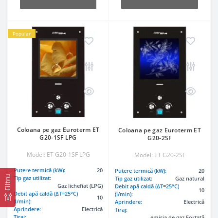
Popular
Coloana pe gaz Euroterm ET
Coloana pe gaz Euroterm ET
G20-1SF LPG
G20-2SF
Model: ET G20-1SF LPG
Model: ET G20-2SF
Putere termică (kW):
20
Putere termică (kW):
20
Filtru
Tip gaz utilizat:
Tip gaz utilizat:
Gaz natural
Gaz lichefiat (LPG)
Debit apă caldă (ΔT=25°C)
10
Debit apă caldă (ΔT=25°C)
(l/min):
10
(l/min):
Aprindere:
Electrică
Aprindere:
Electrică
Tiraj:
Tiraj:
emisia de gaz Forțată