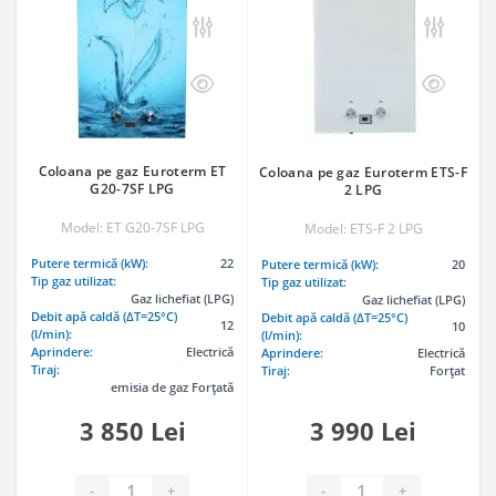
Coloana pe gaz Euroterm ET
Coloana pe gaz Euroterm ETS-F
G20-7SF LPG
2 LPG
Model: ET G20-7SF LPG
Model: ETS-F 2 LPG
Putere termică (kW):
22
Putere termică (kW):
20
Tip gaz utilizat:
Tip gaz utilizat:
Gaz lichefiat (LPG)
Gaz lichefiat (LPG)
Debit apă caldă (ΔT=25°C)
Debit apă caldă (ΔT=25°C)
12
10
(l/min):
(l/min):
Aprindere:
Electrică
Aprindere:
Electrică
Tiraj:
Tiraj:
Forțat
emisia de gaz Forțată
3 850 Lei
3 990 Lei
-
+
-
+