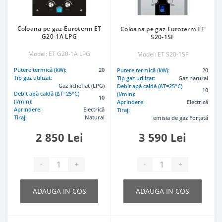
Coloana pe gaz Euroterm ET
Coloana pe gaz Euroterm ET
G20-1A LPG
S20-1SF
Model: ET G20-1A LPG
Model: ET S20-1SF
Putere termică (kW):
20
Putere termică (kW):
20
Tip gaz utilizat:
Tip gaz utilizat:
Gaz natural
Gaz lichefiat (LPG)
Debit apă caldă (ΔT=25°C)
10
Debit apă caldă (ΔT=25°C)
(l/min):
10
(l/min):
Aprindere:
Electrică
Aprindere:
Electrică
Tiraj:
Tiraj:
Natural
emisia de gaz Forțată
2 850 Lei
3 590 Lei
-
+
-
+
ADAUGA IN COS
ADAUGA IN COS