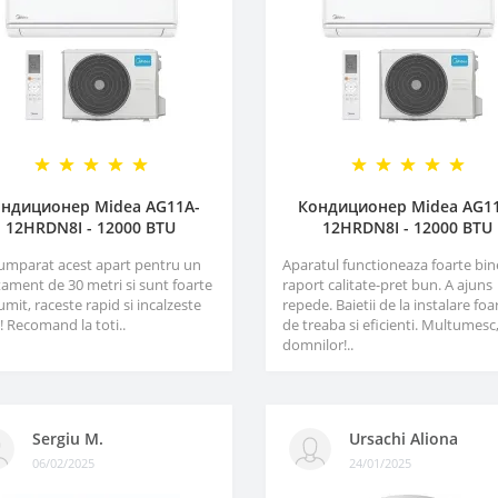
ндиционер Midea AG11A-
Кондиционер Midea AG1
12HRDN8I - 12000 BTU
12HRDN8I - 12000 BTU
umparat acest apart pentru un
Aparatul functioneaza foarte bin
ament de 30 metri si sunt foarte
raport calitate-pret bun. A ajuns
mit, raceste rapid si incalzeste
repede. Baietii de la instalare foa
! Recomand la toti..
de treaba si eficienti. Multumesc
domnilor!..
Sergiu M.
Ursachi Aliona
06/02/2025
24/01/2025