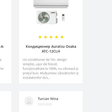
1A-
Кондиционер Auratsu Osaka
ATC-12CLH
e,
Un conditioner de 10+, design
simplist, ușor de folosit,
rte
funcționalitate la 100%, nu vibrează și
,
prețul bun. Mulțumesc vânzătorilor și
instalatorilor dvs...
Turcan Nina
20/01/2025