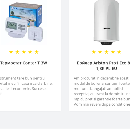
Термостат Conter T 3W
Бойлер Ariston Pro1 Eco 8
1,8K PL EU
nstrument tare bun pentru
Am procurat in decembrie acest
rtul meu, în casă e cald si bine.
model de boiler si suntem foarte
sa fie si economie. Succese,
multumiti, angajati amabili si
!..
receptivi, au livrat la domiciliu in
rapid., pret si garantie foarte bun
Vom mai reveni dupa conditioner