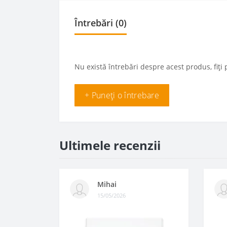
Întrebări
(0)
Nu există întrebări despre acest produs, fiți 
+ Puneți o întrebare
Ultimele recenzii
Mihai
15/05/2026