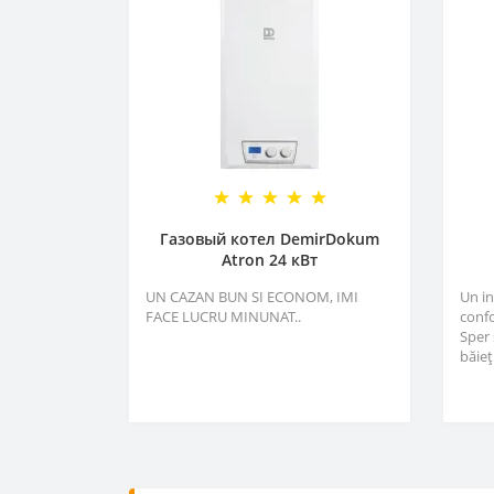
Газовый котел DemirDokum
Atron 24 кВт
UN CAZAN BUN SI ECONOM, IMI
Un i
FACE LUCRU MINUNAT..
confo
Sper 
băieți