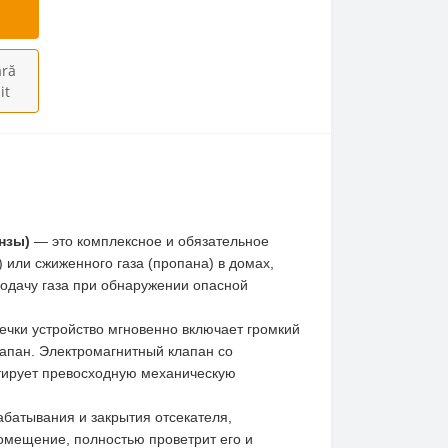
ră
it
нзы)
— это комплексное и обязательное
 или сжиженного газа (пропана) в домах,
подачу газа при обнаружении опасной
чки устройство мгновенно включает громкий
лапан. Электромагнитный клапан со
нтирует превосходную механическую
батывания и закрытия отсекателя,
помещение, полностью проветрит его и