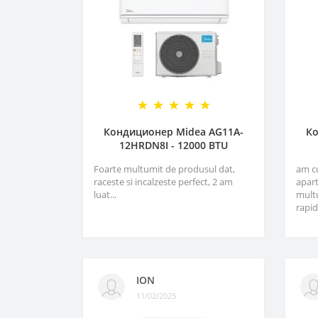
Кондиционер Midea AG11A-
Ко
12HRDN8I - 12000 BTU
Foarte multumit de produsul dat,
am c
raceste si incalzeste perfect, 2 am
apart
luat...
multu
rapid
ION
11/02/2025