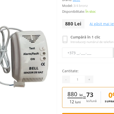
Model:
3/4 bronz
Disponibilitate:
În stoc
880 Lei
Ai găsit mai ie
Cumpără în 1 clic
Introduceți numărul de telefon
Cantitate:
-
+
880
0
73
lei
=
lei/lună
12
SUPRA
luni