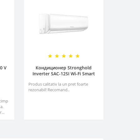
0 V
Кондиционер Stronghold
Inverter SAC-12SI Wi-Fi Smart
Produs calitativ la un pret foarte
rezonabil! Recomand..
 timp
a.
...