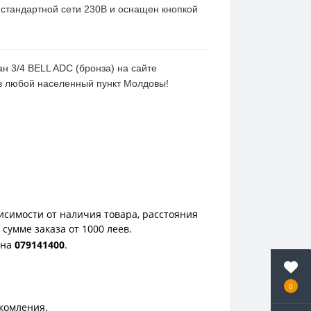
т стандартной сети 230В и оснащен кнопкой
н 3/4 BELL ADC (бронза) на сайте
 в любой населенный пункт Молдовы!
исимости от наличия товара, расстояния
сумме заказа от 1000 леев.
она
0
79141400
.
0
акомления.