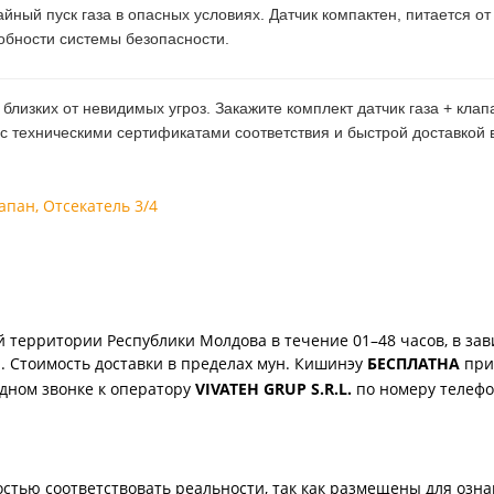
айный пуск газа в опасных условиях. Датчик компактен, питается о
обности системы безопасности.
лизких от невидимых угроз. Закажите комплект датчик газа + клапа
 с техническими сертификатами соответствия и быстрой доставкой
лапан
,
Отсекатель 3/4
 территории Республики Молдова в течение 01–48 часов, в зав
. Стоимость доставки в пределах мун. Кишинэу
БЕСПЛАТНА
при 
одном звонке к оператору
VIVATEH GRUP S.R.L.
по номеру телеф
стью соответствовать реальности, так как размещены для озн