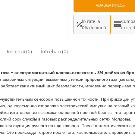
ADAUGA IN COS
În rate la
Cumpă
0% dobîndă
în cred
Recenzii (0)
Întrebări
(0)
газа + электромагнитный клапан-отсекатель 3/4 дюйма из бро
аварийных ситуаций, вызванных утечкой природного газа (метана)
т работает как активный щит безопасности, мгновенно перекрывая 
чувствительным сенсором повышенной точности. При фиксации уте
цию, одновременно отправляя электрический импульс на газовый к
йма изготовлен из высококачественной прочной бронзы, что гара
долгий срок службы в газовых распределительных сетях Молдовы.
тся функция ручного взвода клапана. После автоматического сра
ую. Это происходит строго после того, как пользователь проверит 