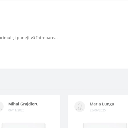
primul și puneți-vă întrebarea.
Mihai Grajdieru
Maria Lungu
06/11/2025
23/06/2025