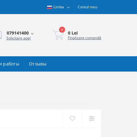
Limba
Contul meu
0
0 Lei
079141400
Finalizare comandă
Solicitare apel
и работы
Отзывы