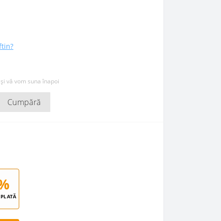
ftin?
 și vă vom suna înapoi
Cumpără
%
PLATĂ