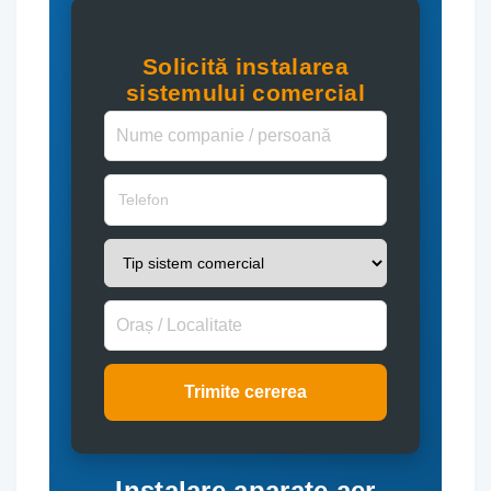
Solicită instalarea
sistemului comercial
Trimite cererea
Instalare aparate aer