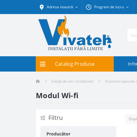
Adresa noastră
Program de lucru
Catalog Produse
Info
Soluții de aer condiționat
Accesorii aparate 
Modul Wi-fi
Filtru
Producător