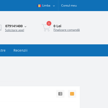
Limba
Contul meu
0
0 Lei
079141400
Finalizare comandă
Solicitare apel
stre
Recenzii