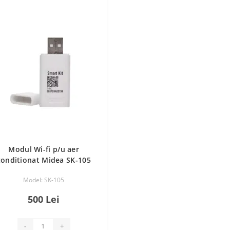
Modul Wi-fi p/u aer
conditionat Midea SK-105
Model: SK-105
500 Lei
-
+