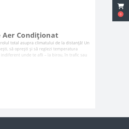
0
 Aer Condiționat
trolul total asupra climatului de la distanță! Un
ești, să oprești și să reglezi temperatura
diferent unde te afli – la birou, în trafic sau
emul de climatizare?
maxim, ci și o gestionare mult mai eficientă a
cesoriu o investiție inteligentă:
ti locuința înainte de a ajunge acasă. Totul se
iOS și Android).
nsumul în timp real și creezi programe de
sipa de electricitate.
 pe telefon în cazul în care sistemul detectează
iltrele.