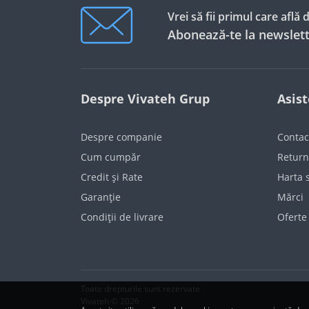
Cutie Distribuitor
Încălzitoare instant
Vrei să fii primul care află
Radiatoare oțel
Termostate
Automatizări pentru
Abonează-te la newslett
Radiatoare aluminiu
Termostat de cameră
Accesorii montaj
încălzire în pardoseală
echipamente
Radiatoare bimetal
Termostat de zonă
Accesorii încălzire în
Filtre
pardoseală
Uscătoare
Despre Vivateh Grup
Asis
Detectoare de gaze și fum
Convectoare electrice
Despre companie
Contac
Accesorii radiator
Cum cumpăr
Return
Credit și Rate
Harta s
Garanție
Mărci
Condiții de livrare
Oferte
Toate drepturile sunt rezervate
Vivateh © 2026