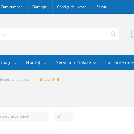
Cum cumpăr
Garanție
Condiții de livrare
Servicii
rmații
Noutăți
Servicii instalare
Lucrările noa
de aer condiționat
Modul Wi-fi