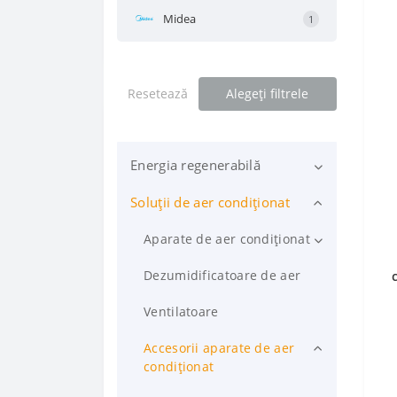
Midea
1
Resetează
Alegeți filtrele
Energia regenerabilă
Soluții de aer condiționat
Pompe de căldură
Accesoriile pentru sistemele
Aparate de aer condiționat
de energie regenerabilă
Aparate de aer condiționat tip
Dezumidificatoare de aer
Split
Ventilatoare
Aparate de aer condiționat tip
Mobil
Accesorii aparate de aer
condiționat
Aparate de aer condiționat tip
Consolă