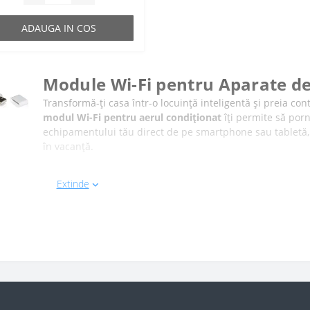
ADAUGA IN COS
Module Wi-Fi pentru Aparate de
Transformă-ți casa într-o locuință inteligentă și preia con
modul Wi-Fi pentru aerul condiționat
îți permite să porn
echipamentului tău direct de pe smartphone sau tabletă, in
în vacanță.
De ce să instalezi un adaptor Wi-Fi pentru sist
Extinde
Integrarea unui kit Wi-Fi inteligent nu oferă doar confort 
resurselor. Iată principalele avantaje care fac din acest ac
Control absolut de la distanță:
Răcești sau încălzeș
configurează simplu prin aplicații mobile dedicate (
Economie substanțială de energie:
Monitorizezi co
funcționare personalizate pe ore sau zile, evitând ri
Notificări și diagnoză rapidă:
Primești alerte direct
erori de funcționare sau dacă este timpul să cureți f