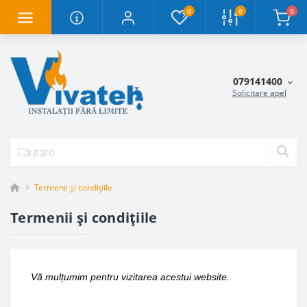
0
0
0
079141400
Solicitare apel
Termenii şi condiţiile
Termenii şi condiţiile
Vă mulțumim pentru vizitarea acestui website.