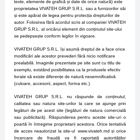
texte, elemente de grafică și date de orice natură) este
proprietatea
VIVATEH GRUP S.R.L.
sau a furnizorilor săi
și este apărat de legea pentru protecția drepturilor de
autor. Folosirea fără acordul scris al companiei
VIVATEH
GRUP S.R.L.
al oricărui element din conținutul site-ului
se pedepsește conform legilor în vigoare.
VIVATEH GRUP S.R.L.
își asumă dreptul de a face orice
modificări ale acestor prevederi fără nicio notificare
prealabilă. Imaginile prezentate pe site sunt cu titlu de
exemplu, existând posibilitatea ca la produsele efectiv
livrate să existe diferențe de natură nesemnificativă
(culoare, accesorii, aspect, forma etc.).
VIVATEH GRUP S.R.L.
nu răspunde de conținutul,
calitatea sau natura site-urilor la care se ajunge prin
legături de pe acest site (legături de natura comercială
sau publicitară). Răspunderea pentru aceste site-uri o
poartă în întregime proprietarii acestora. Orice tentativă
de acces neautorizat la site-ul www.vivateh.md și orice
încercare de fraudă va fi raportată autorităților