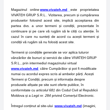
Magazinul online
www.vivateh.md
este proprietatea
VIVATEH GRUP S.R.L.. Vizitarea, precum și cumpărarea
produselor folosind acest site, implică acceptarea din
partea dvs. a unor termeni și condiții, prezentate în
continuare și pe care vă rugăm să le citiți cu atenție. În
cazul în care nu sunteți de acord cu acești termeni și
condiții vă rugăm să nu folosiți acest site.
Termenii și condițiile generale se vor aplica tuturor
vânzărilor de bunuri și servicii de către
VIVATEH GRUP
S.R.L.
, prin intermediul magazinului virtual
www.vivateh.md
către Cumpărător și pot fi modificate
numai cu acordul expres scris al ambelor părți. Acești
Termeni și Condiții, precum și informația despre
produsele afișate pe site sunt oferte publice, în
conformitate cu
articolul 681
din Codul Civil al Republicii
Moldova și a
Legii nr. 284
privind Comerțul Electronic.
Întregul conținut al site-ului
www.vivateh.md
(imagini,