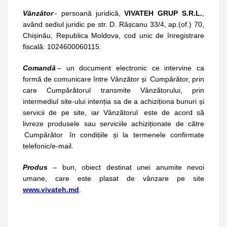
Vânzător
- persoană juridică,
VIVATEH GRUP S.R.L.
,
având sediul juridic pe str. D. Râșcanu 33/4, ap.(of.) 70,
Chișinău, Republica Moldova, cod unic de înregistrare
fiscală: 1024600060115.
Comandă
– un document electronic ce intervine ca
formă de comunicare între Vânzător și Cumpărător, prin
care Cumpărătorul transmite Vânzătorului, prin
intermediul site-ului intenția sa de a achiziționa bunuri și
servicii de pe site, iar Vânzătorul este de acord să
livreze produsele sau serviciile achiziționate de către
Cumpărător în condițiile și la termenele confirmate
telefonic/e-mail.
Produs
– bun, obiect destinat unei anumite nevoi
umane, care este plasat de vânzare pe site
www.vivateh.md
.