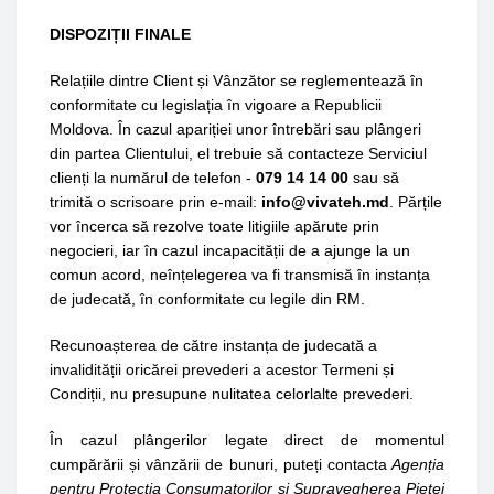
DISPOZIȚII FINALE
Relațiile dintre Client și Vânzător se reglementează în
conformitate cu legislația în vigoare a Republicii
Moldova. În cazul apariției unor întrebări sau plângeri
din partea Clientului, el trebuie să contacteze Serviciul
clienți la numărul de telefon -
079 14 14 00
sau să
trimită o scrisoare prin e-mail:
info@vivateh.md
. Părțile
vor încerca să rezolve toate litigiile apărute prin
negocieri, iar în cazul incapacității de a ajunge la un
comun acord, neînțelegerea va fi transmisă în instanța
de judecată, în conformitate cu legile din RM.
Recunoașterea de către instanța de judecată a
invalidității oricărei prevederi a acestor Termeni și
Condiții, nu presupune nulitatea celorlalte prevederi.
În cazul plângerilor legate direct de momentul
cumpărării și vânzării de bunuri, puteți contacta
Agenția
pentru Protecția Consumatorilor și Supravegherea Pieței