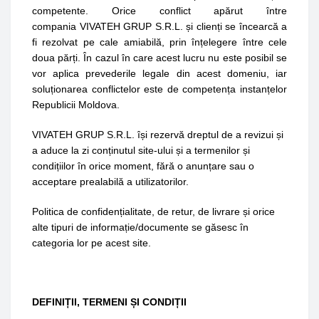
competente. Orice conflict apărut între
compania
VIVATEH GRUP S.R.L.
și clienți se încearcă a
fi rezolvat pe cale amiabilă, prin înțelegere între cele
doua părți. În cazul în care acest lucru nu este posibil se
vor aplica prevederile legale din acest domeniu, iar
soluționarea conflictelor este de competența instanțelor
Republicii Moldova.
VIVATEH GRUP S.R.L.
își rezervă dreptul de a revizui și
a aduce la zi conținutul site-ului și a termenilor și
condițiilor în orice moment, fără o anunțare sau o
acceptare prealabilă a utilizatorilor.
Politica de confidențialitate, de retur, de livrare și orice
alte tipuri de informație/documente se găsesc în
categoria lor pe acest site.
DEFINIȚII, TERMENI ȘI CONDIȚII