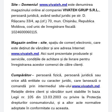
Site – Domeniul
www.vivateh.md
este denumirea
magazinului online al companiei
VIVATEH GRUP S.R.L.
,
persoană juridică, având sediul juridic pe str. D.
Râșcanu 33/4, ap.(of.) 70, mun. Chișinău, Republica
Moldova, cod unic de înregistrare fiscală:
1024600060115.
Magazin online - site
, spațiu de comerț electronic, care
este deținut de vânzător și are adresa Internet
www.vivateh.md
. Aici sunt prezentate produsele și
serviciile, condițiile de achitare și de livrare pentru
înregistrarea acestor comenzi de către clienți.
Cumpărător
– persoană fizică, persoană juridică sau
orice altă entitate cu caracter juridic, care lansează o
comandă prin intermediul site-ului
www.vivateh.md
.
Relațiile dintre client și vânzător sunt stabilite în baza
Legii nr. 105 din 13.03.2003 cu privire la Protecția
drepturilor consumatorului, și a altor acte normative
adoptate în conformitate cu aceasta.