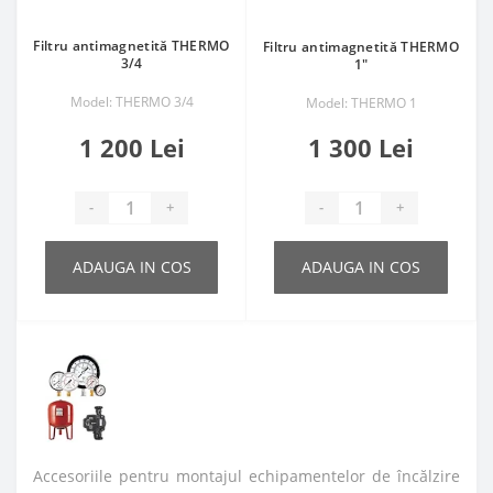
Filtru antimagnetită THERMO
Filtru antimagnetită THERMO
3/4
1"
Model: THERMO 3/4
Model: THERMO 1
1 200 Lei
1 300 Lei
-
+
-
+
ADAUGA IN COS
ADAUGA IN COS
Accesoriile pentru montajul echipamentelor de încălzire