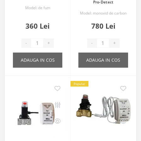
Pro-Detect
Model: de fum
Model: monoxid de carbon
360 Lei
780 Lei
-
+
-
+
ADAUGA IN COS
ADAUGA IN COS
Popular