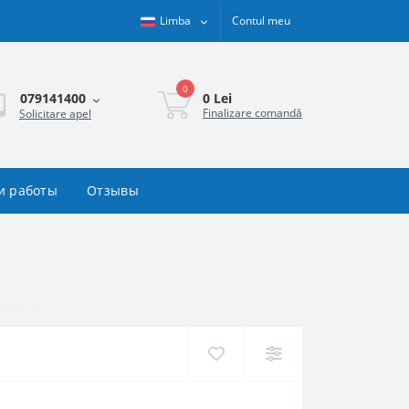
Limba
Contul meu
0
0 Lei
079141400
Finalizare comandă
Solicitare apel
и работы
Отзывы