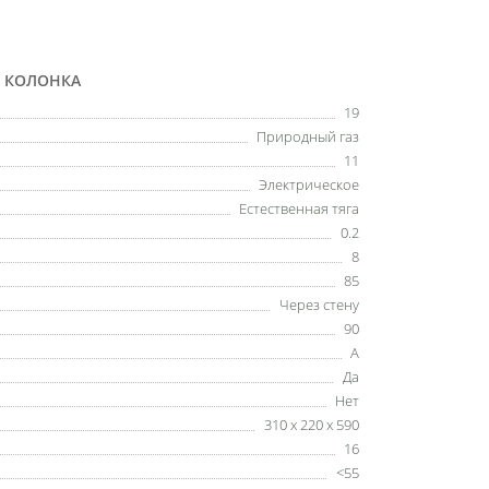
Я КОЛОНКА
19
Природный газ
11
Электрическое
Естественная тяга
0.2
8
85
Через стену
90
A
Да
Нет
310 x 220 x 590
16
<55