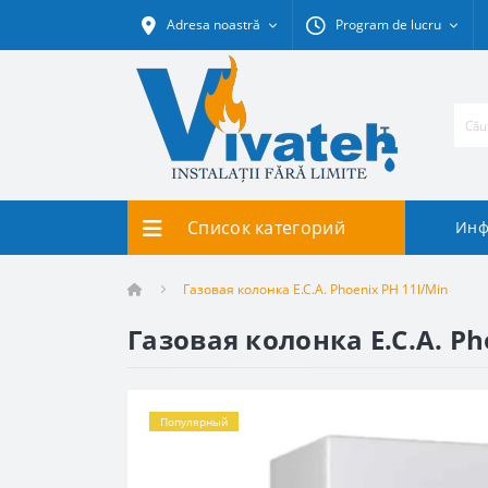
Adresa noastră
Program de lucru
Список категорий
Инф
Газовая колонка E.C.A. Phoenix PH 11l/Min
Газовая колонка E.C.A. Ph
Популярный