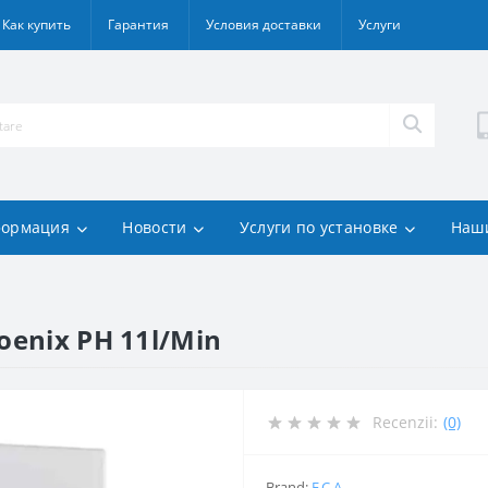
Как купить
Гарантия
Условия доставки
Услуги
ормация
Новости
Услуги по установке
Наш
oenix PH 11l/Min
Recenzii:
(0)
Brand:
E.C.A.