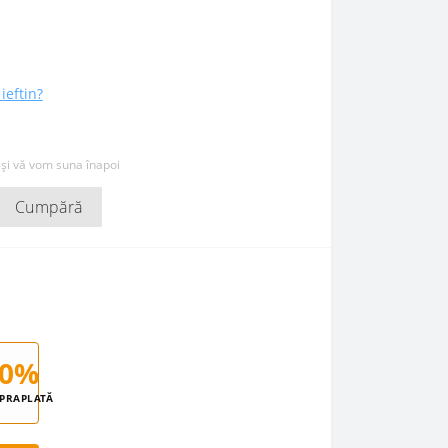
ieftin?
 și vă vom suna înapoi
Cumpără
0%
PRAPLATĂ