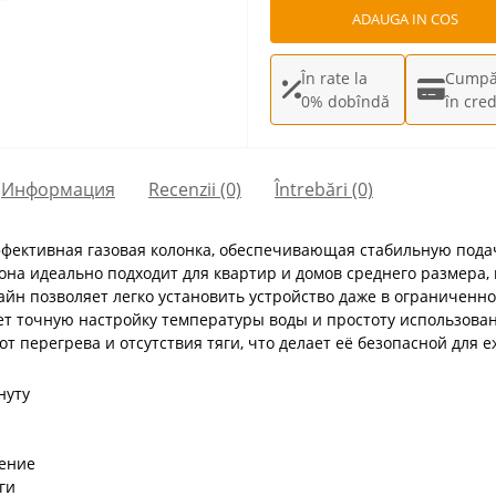
ADAUGA IN COS
În rate la
Cumpă
0% dobîndă
în cred
Информация
Recenzii (0)
Întrebări
(0)
фективная газовая колонка, обеспечивающая стабильную подач
она идеально подходит для квартир и домов среднего размера,
йн позволяет легко установить устройство даже в ограниченно
т точную настройку температуры воды и простоту использова
т перегрева и отсутствия тяги, что делает её безопасной для 
нуту
ление
ги