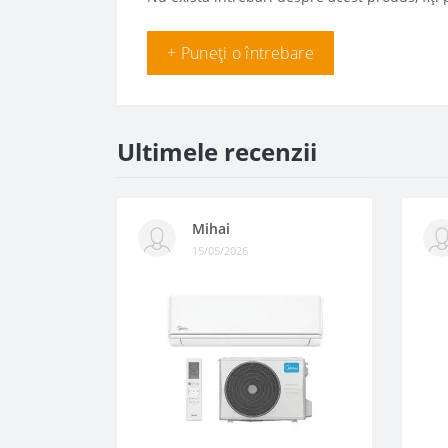
+ Puneți o întrebare
Ultimele recenzii
Mihai
15/05/2026