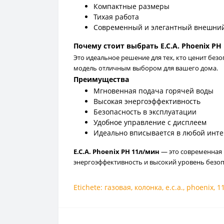
Компактные размеры
Тихая работа
Современный и элегантный внешни
Почему стоит выбрать E.C.A. Phoenix PH
Это идеальное решение для тех, кто ценит без
модель отличным выбором для вашего дома.
Преимущества
Мгновенная подача горячей воды
Высокая энергоэффективность
Безопасность в эксплуатации
Удобное управление с дисплеем
Идеально вписывается в любой инт
E.C.A. Phoenix PH 11л/мин
— это современная и
энергоэффективность и высокий уровень безоп
Etichete:
газовая
,
колонка
,
e.c.a.
,
phoenix
,
1