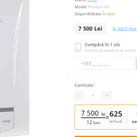
Model:
Phoenix PH
Disponibilitate:
În stoc
7 500 Lei
Ai găsit mai 
Cumpără în 1 clic
Introduceți numărul de telefon
Cantitate:
-
+
7 500
625
lei
=
lei/lună
12
SU
luni