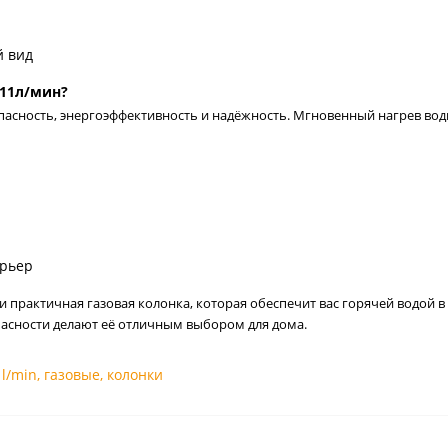
й вид
 11л/мин?
опасность, энергоэффективность и надёжность. Мгновенный нагрев вод
ерьер
 практичная газовая колонка, которая обеспечит вас горячей водой в
асности делают её отличным выбором для дома.
1l/min
,
газовые
,
колонки