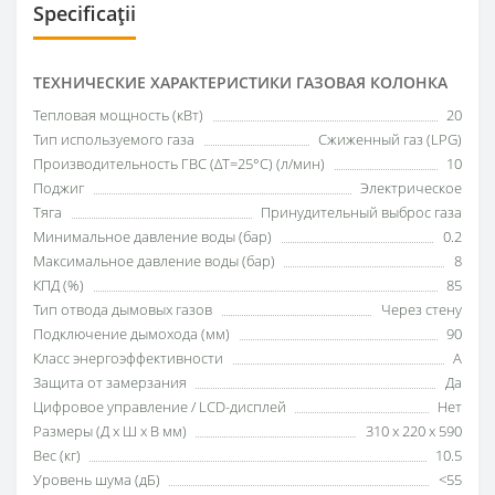
Specificații
ТЕХНИЧЕСКИЕ ХАРАКТЕРИСТИКИ ГАЗОВАЯ КОЛОНКА
Тепловая мощность (кВт)
20
Тип используемого газа
Сжиженный газ (LPG)
Производительность ГВС (ΔT=25°C) (л/мин)
10
Поджиг
Электрическое
Тяга
Принудительный выброс газа
Минимальное давление воды (бар)
0.2
Максимальное давление воды (бар)
8
КПД (%)
85
Тип отвода дымовых газов
Через стену
Подключение дымохода (мм)
90
Класс энергоэффективности
A
Защита от замерзания
Да
Цифровое управление / LCD-дисплей
Нет
Размеры (Д x Ш x В мм)
310 x 220 x 590
Вес (кг)
10.5
Уровень шума (дБ)
<55