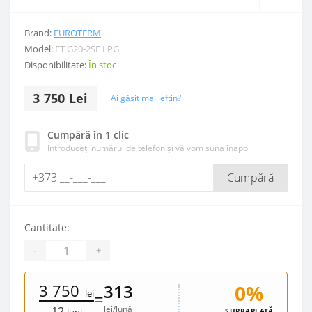
Brand:
EUROTERM
Model:
ET G20-2SF LPG
Disponibilitate:
În stoc
3 750 Lei
Ai găsit mai ieftin?
Cumpără în 1 clic
Introduceți numărul de telefon și vă vom suna înapoi
Cumpără
Cantitate:
-
+
3 750
0%
313
lei
=
lei/lună
12
SUPRAPLATĂ