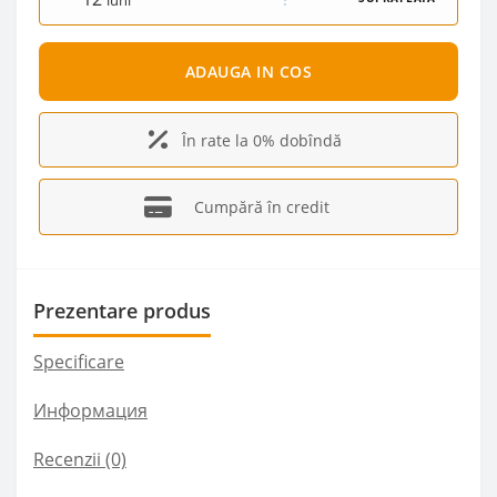
luni
ADAUGA IN COS
În rate la 0% dobîndă
Cumpără în credit
Prezentare produs
Specificare
Информация
Recenzii (0)