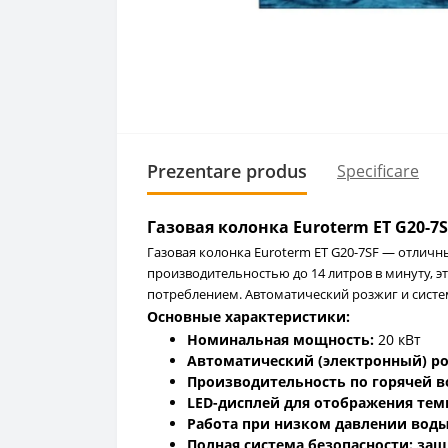
Prezentare produs
Specificare
Газовая колонка Euroterm ET G20-
Газовая колонка Euroterm ET G20-7SF — отличн
производительностью до 14 литров в минуту, э
потреблением. Автоматический розжиг и сист
Основные характеристики:
Номинальная мощность:
20 кВт
Автоматический (электронный) р
Производительность по горячей в
LED-дисплей для отображения те
Работа при низком давлении вод
Полная система безопасности: защ