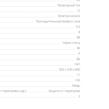
Природный газ
12
Электрическое
Принудительный выброс газа
0.2
8
88
Через стену
90
A
Да
Нет
320 x 230 x 600
11
<56
Медь
 перегрева и др.)
Защита от перегрева
2