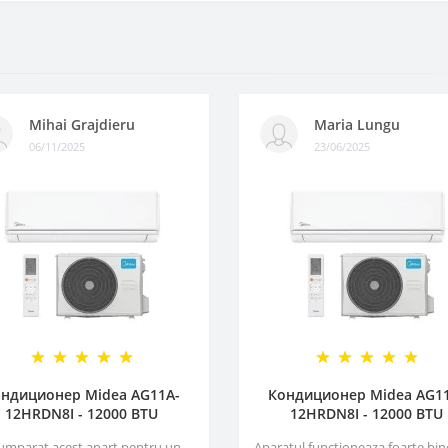
Mihai Grajdieru
Maria Lungu
06/11/2025
23/06/2025
ндиционер Midea AG11A-
Кондиционер Midea AG1
12HRDN8I - 12000 BTU
12HRDN8I - 12000 BTU
umparat acest apart pentru un
Aparatul functioneaza foarte bin