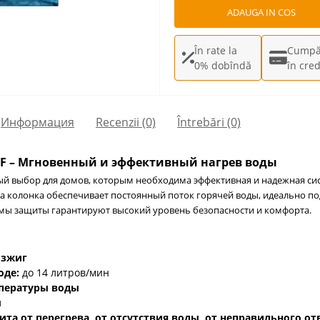
ADAUGA IN COS
În rate la
Cumpă
0% dobîndă
în cred
Информация
Recenzii (0)
Întrebări
(0)
7SF – Мгновенный и эффективный нагрев воды
ый выбор для домов, которым необходима эффективная и надежная сис
та колонка обеспечивает постоянный поток горячей воды, идеально п
емы защиты гарантируют высокий уровень безопасности и комфорта.
озжиг
оде:
до 14 литров/мин
мпературы воды
ы
ита от перегрева, от отсутствия воды, от неправильного от