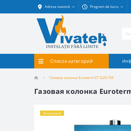
Adresa noastră
Program de lucru
Список категорий
Инф
Газовая колонка Euroterm ET G20-7SF
Газовая колонка Euroterm
Популярный