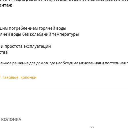
онтаж
ьшим потреблением горячей воды
ячей воды без колебаний температуры
и простота эксплуатации
ства
еальное решение для домов, где необходима мгновенная и постоянная г
f
,
газовые
,
колонки
Я КОЛОНКА
22