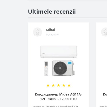
Ultimele recenzii
Mihai
15/05/2026
Кондиционер Midea AG11A-
Ко
12HRDN8I - 12000 BTU
Foarte multumit de produsul dat,
am c