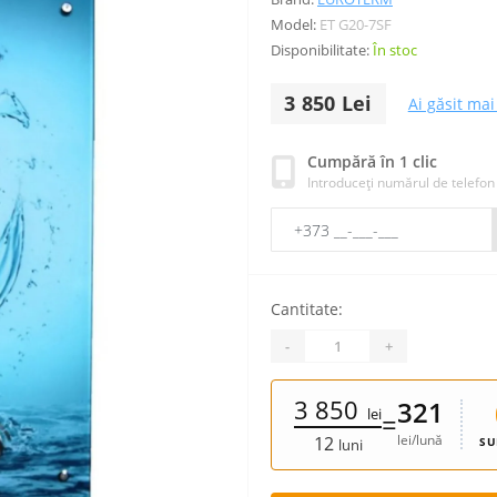
Model:
ET G20-7SF
Disponibilitate:
În stoc
3 850 Lei
Ai găsit mai 
Cumpără în 1 clic
Introduceți numărul de telefon
Cantitate:
-
+
3 850
321
lei
=
lei/lună
12
SU
luni