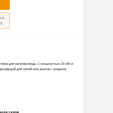
ră
it
тема для нагрева воды. С мощностью 20 кВт и
одходящий для семей или домов с средним
вода газов