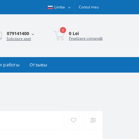
Limba
Contul meu
0
0 Lei
079141400
Finalizare comandă
Solicitare apel
и работы
Отзывы