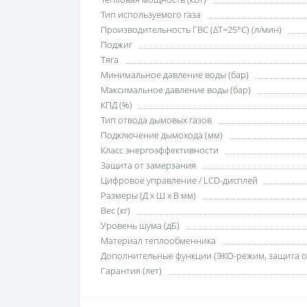
Тип используемого газа
Производительность ГВС (ΔT=25°C) (л/мин)
Поджиг
Тяга
Минимальное давление воды (бар)
Максимальное давление воды (бар)
КПД (%)
Тип отвода дымовых газов
Подключение дымохода (мм)
Класс энергоэффективности
Защита от замерзания
Цифровое управление / LCD-дисплей
Размеры (Д x Ш x В мм)
Вес (кг)
Уровень шума (дБ)
Материал теплообменника
Дополнительные функции (ЭКО-режим, защита от
Гарантия (лет)