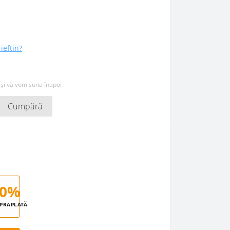
ieftin?
 și vă vom suna înapoi
Cumpără
0%
PRAPLATĂ