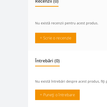
Recenzii (0)
Nu există recenzii pentru acest produs.
+ Scrie o recenzie
Întrebări
(0)
Nu există întrebări despre acest produs, fiți 
+ Puneți o întrebare