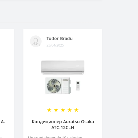
Tudor Bradu
23/04/2025
1A-
Кондиционер Auratsu Osaka
ATC-12CLH
e,
Un conditioner de 10+, design