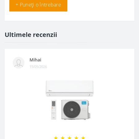
+ Puneți o întrebare
Ultimele recenzii
Mihai
15/05/2026