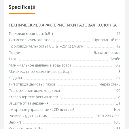
Specificații
ТЕХНИЧЕСКИЕ ХАРАКТЕРИСТИКИ ГАЗОВАЯ КОЛОНКА
Тепловая мощность (кВт)
22
Тип используемого газа
Природный газ
Производительность ГВС (ΔT=25°C) (л/мин)
12
Поджиг
Электрическое
Тяга
Турбо
Минимальное давление воды (бар)
0.2
Максимальное давление воды (бар)
8
КПД (%)
87
Тип отвода дымовых газов
Через стену
Подключение дымохода (мм)
90
Класс энергоэффективности
A
Защита от замерзания
Да
Цифровое управление / LCD-дисплей
Нет
Размеры (Д x Ш x В мм)
310 x 220 x 590
Вес (кг)
10.5
Уровень шума (дБ)
<55