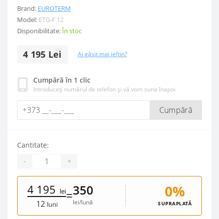
Brand:
EUROTERM
Model:
ETG-F 12
Disponibilitate:
În stoc
4 195 Lei
Ai găsit mai ieftin?
Cumpără în 1 clic
Introduceți numărul de telefon și vă vom suna înapoi
Cumpără
Cantitate:
-
+
4 195
0%
350
lei
=
lei/lună
12
SUPRAPLATĂ
luni