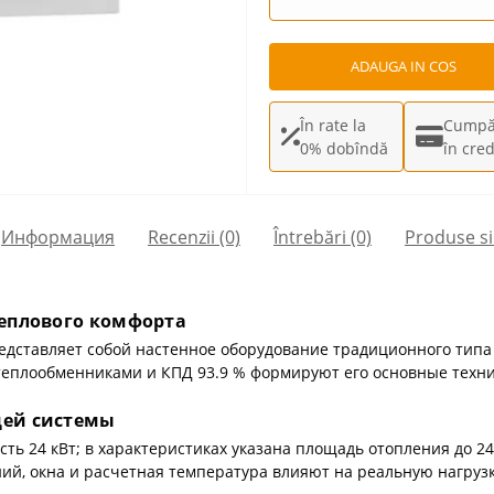
ADAUGA IN COS
În rate la
Cumpă
0% dobîndă
în cred
Информация
Recenzii (0)
Întrebări
(0)
Produse si
еплового комфорта
дставляет собой настенное оборудование традиционного типа
 теплообменниками и КПД 93.9 % формируют его основные техн
щей системы
ь 24 кВт; в характеристиках указана площадь отопления до 240
ий, окна и расчетная температура влияют на реальную нагрузк