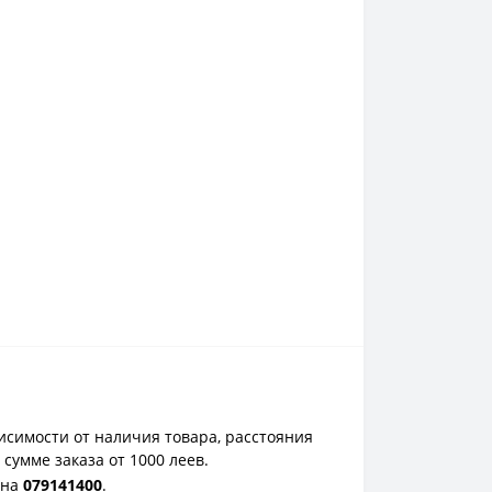
исимости от наличия товара, расстояния
сумме заказа от 1000 леев.
она
0
79141400
.