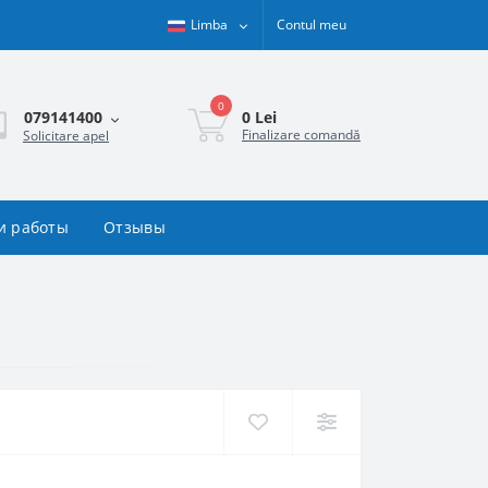
Limba
Contul meu
0
0 Lei
079141400
Finalizare comandă
Solicitare apel
и работы
Отзывы