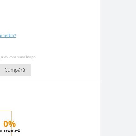
i ieftin?
 și vă vom suna înapoi
Cumpără
0%
SUPRAPLATĂ