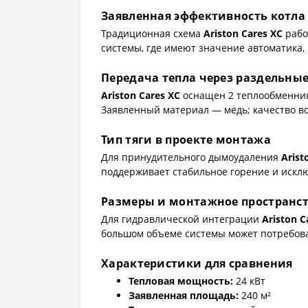
Заявленная эффективность котла
Традиционная схема
Ariston Cares XC
рабо
системы, где имеют значение автоматика,
Передача тепла через раздельны
Ariston Cares XC
оснащен 2 теплообменник
Заявленный материал — медь; качество в
Тип тяги в проекте монтажа
Для принудительного дымоудаления
Arist
поддерживает стабильное горение и искл
Размеры и монтажное пространс
Для гидравлической интеграции
Ariston C
большом объеме системы может потребова
Характеристики для сравнения
Тепловая мощность:
24 кВт
Заявленная площадь:
240 м²