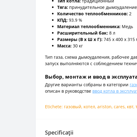
Тип котла:
традиционный
Тяга:
принудительное дымоудаление
Количество теплообменников:
2
КПД:
93.9 %
Материал теплообменника:
Медь
Расширительный бак:
8 л
Размеры (В x Ш x Г):
745 x 400 x 315
Масса:
30 кг
Тип газа, схема дымоудаления, рабочее д
запуск выполняются с соблюдением техни
Выбор, монтаж и ввод в эксплуа
Другие варианты собраны в категории
газ
описан в руководстве
ввод котла в эксплу
Etichete:
газовый
,
котел
,
ariston
,
cares
,
квт
,
Specificații