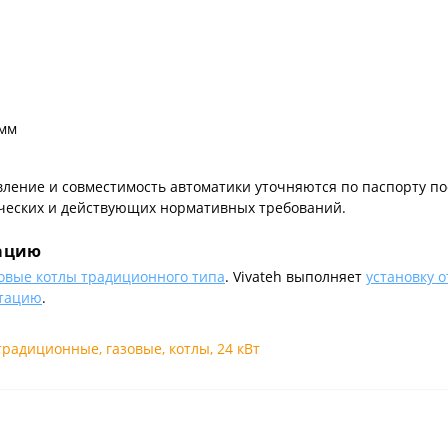
 мм
авление и совместимость автоматики уточняются по паспорту 
ческих и действующих нормативных требований.
тацию
овые котлы традиционного типа
. Vivateh выполняет
установку 
атацию
.
традиционные
,
газовые
,
котлы
,
24 кВт