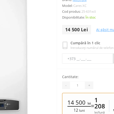
Model:
Cares XC
Cod produs:
25-631xct
Disponibilitate:
În stoc
14 500 Lei
Ai găsit ma
Cumpără în 1 clic
Introduceți numărul de telefon
Cantitate:
-
+
1
14 500
lei
=
208
12
luni
lei/lună