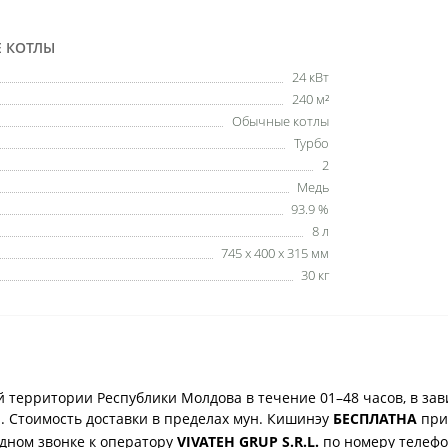
Е КОТЛЫ
24 кВт
240 м²
Обычные котлы
Турбо
2
Медь
93.9 %
8 л
745 x 400 x 315 мм
30 кг
 территории Республики Молдова в течение 01–48 часов, в зав
. Стоимость доставки в пределах мун. Кишинэу
БЕСПЛАТНА
при 
одном звонке к оператору
VIVATEH GRUP S.R.L.
по номеру телеф