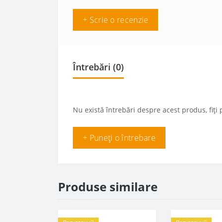
+ Scrie o recenzie
Întrebări
(0)
Nu există întrebări despre acest produs, fiți 
+ Puneți o întrebare
Produse similare
Популярный
Популярный