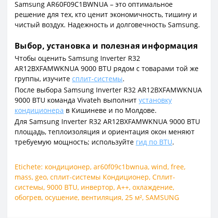
Samsung AR60F09C1BWNUA – это оптимальное
решение для тех, кто ценит экономичность, тишину и
чистый воздух. Надежность и долговечность Samsung.
Выбор, установка и полезная информация
Чтобы оценить Samsung Inverter R32
AR12BXFAMWKNUA 9000 BTU рядом с товарами той же
группы, изучите
сплит-системы
.
После выбора Samsung Inverter R32 AR12BXFAMWKNUA
9000 BTU команда Vivateh выполнит
установку
кондиционера
в Кишиневе и по Молдове.
Для Samsung Inverter R32 AR12BXFAMWKNUA 9000 BTU
площадь, теплоизоляция и ориентация окон меняют
требуемую мощность; используйте
гид по BTU
.
Etichete:
кондиционер
,
ar60f09c1bwnua
,
wind
,
free
,
mass
,
geo
,
сплит-системы Кондиционер
,
Сплит-
системы
,
9000 BTU
,
инвертор
,
A++
,
охлаждение
,
обогрев
,
осушение
,
вентиляция
,
25 м²
,
SAMSUNG