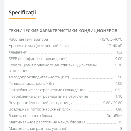
Specificații
ТЕХНИЧЕСКИЕ ХАРАКТЕРИСТИКИ КОНДИЦИОНЕРОВ
Рабочая температура
-15°C...+46°C
Уровень шума (внутренний блок)
17–40 дБ
Хладагент
R32
SEER (Коэффициент охлаждения)
9.00
Коэффициент полезного действия (КПД) системы
5.10
отопления
Холодопроизводительность (кВт)
3.50
Тепловая мощность (кВт)
4.00
Потребление электроэнергии Охлаждение
0.92
Потребление электроэнергии на отопление
1.10
Внутренний/внешний вес единицы
9.80 / 29.80
Воздушный поток (наружный блок)
696
Защита внешнего блока
DuraFin+
Максимальное расстояние между блоками
15
Максимальная разница уровней
8