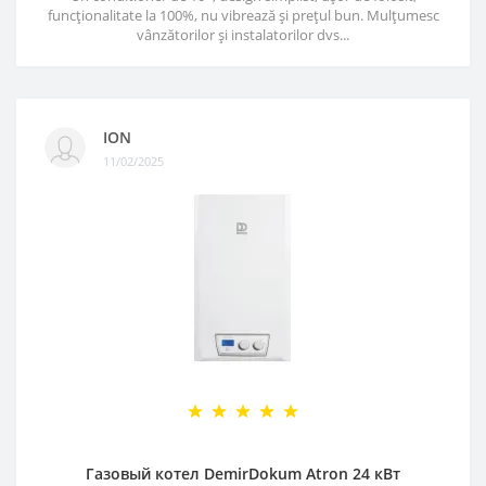
funcționalitate la 100%, nu vibrează și prețul bun. Mulțumesc
vânzătorilor și instalatorilor dvs...
ION
11/02/2025
Газовый котел DemirDokum Atron 24 кВт