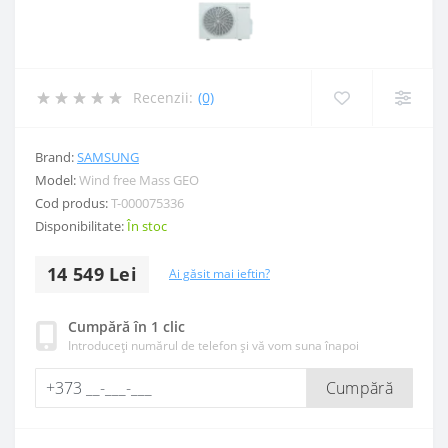
Recenzii:
(0)
Brand:
SAMSUNG
Model:
Wind free Mass GEO
Cod produs:
Т-000075336
Disponibilitate:
În stoc
14 549 Lei
Ai găsit mai ieftin?
Cumpără în 1 clic
Introduceți numărul de telefon și vă vom suna înapoi
Cumpără