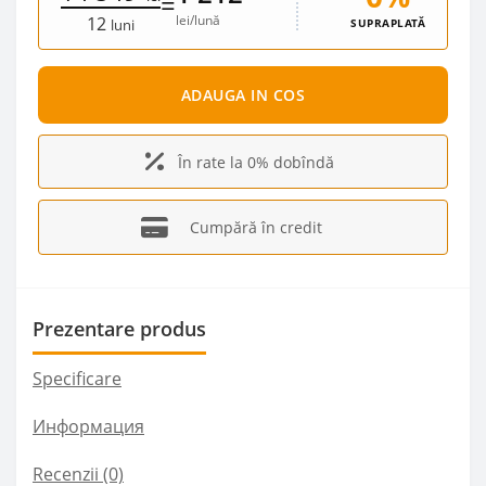
=
lei/lună
12
SUPRAPLATĂ
luni
ADAUGA IN COS
În rate la 0% dobîndă
Cumpără în credit
Prezentare produs
Specificare
Информация
Recenzii (0)