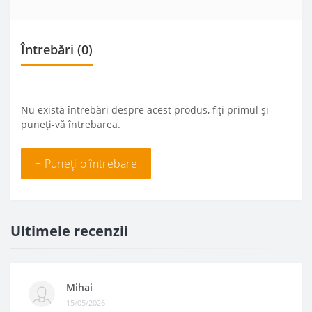
Întrebări
(0)
Nu există întrebări despre acest produs, fiți primul și
puneți-vă întrebarea.
+ Puneți o întrebare
Ultimele recenzii
Mihai
15/05/2026