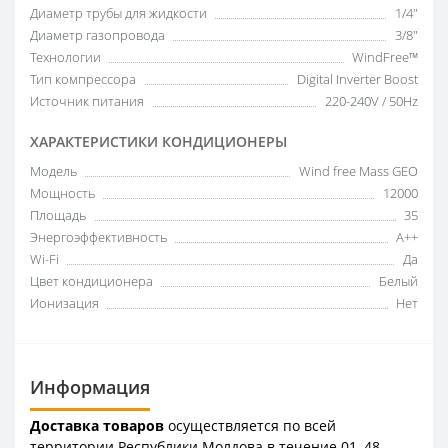
Диаметр трубы для жидкости
1/4"
Диаметр газопровода
3/8"
Технологии
WindFree™
Тип компрессора
Digital Inverter Boost
Источник питания
220-240V / 50Hz
ХАРАКТЕРИСТИКИ КОНДИЦИОНЕРЫ
Модель
Wind free Mass GEO
Мощность
12000
Площадь
35
Энергоэффективность
A++
Wi-Fi
Да
Цвет кондиционера
Белый
Ионизация
Нет
Информация
Доставка товаров
осуществляется по всей
территории Республики Молдова в течение 01–48