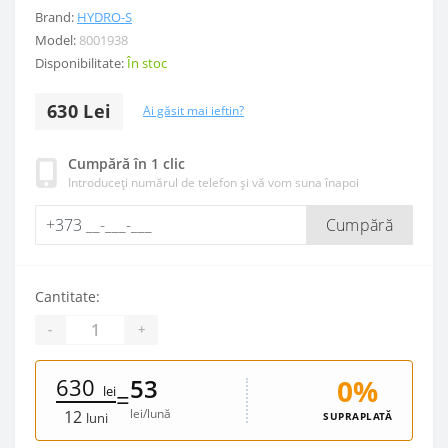
Brand:
HYDRO-S
Model:
8001938
Disponibilitate:
În stoc
630 Lei
Ai găsit mai ieftin?
Cumpără în 1 clic
Introduceți numărul de telefon și vă vom suna înapoi
Cumpără
Cantitate:
-
+
630
0%
53
lei
=
lei/lună
12
SUPRAPLATĂ
luni