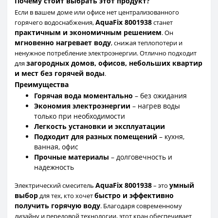
Почему стоит выбрать этот продукт?
Если в вашем доме или офисе нет централизованного
AquaFix 8001938
горячего водоснабжения,
станет
практичным и экономичным решением
. Он
мгновенно нагревает воду
, снижая теплопотери и
ненужное потребление электроэнергии. Отлично подходит
загородных домов, офисов, небольших квартир
для
и мест без горячей воды
.
Преимущества
Горячая вода моментально
– без ожидания
Экономия электроэнергии
– нагрев воды
только при необходимости
Легкость установки и эксплуатации
Подходит для разных помещений
– кухня,
ванная, офис
Прочные материалы
– долговечность и
надежность
AquaFix 8001938
умный
Электрический смеситель
– это
выбор
быстро и эффективно
для тех, кто хочет
получить горячую воду
. Благодаря современному
дизайну и передовой технологии, этот кран обеспечивает