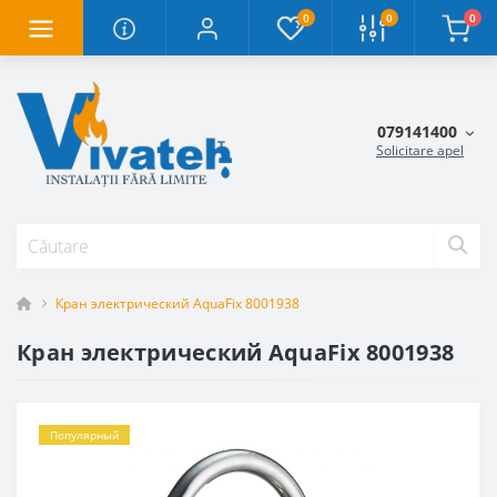
0
0
0
079141400
Solicitare apel
Кран электрический AquaFix 8001938
Кран электрический AquaFix 8001938
Популярный