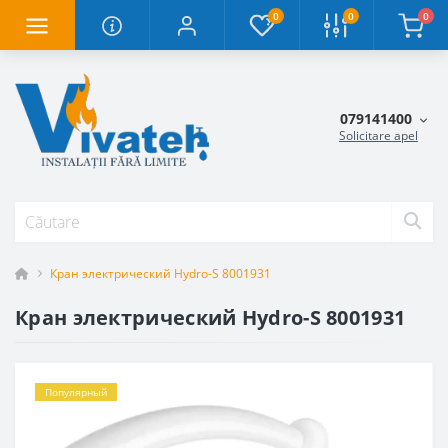
0
0
0
079141400
Solicitare apel
Кран электрический Hydro-S 8001931
Кран электрический Hydro-S 8001931
Популярный