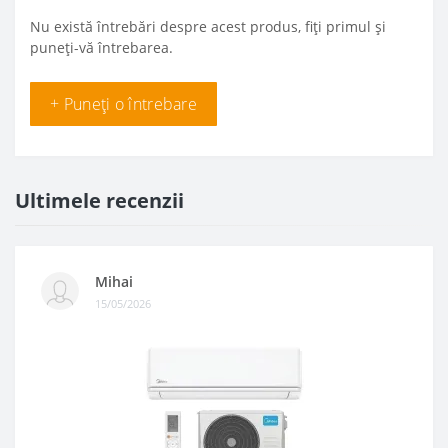
Nu există întrebări despre acest produs, fiți primul și
puneți-vă întrebarea.
+ Puneți o întrebare
Ultimele recenzii
Mihai
15/05/2026