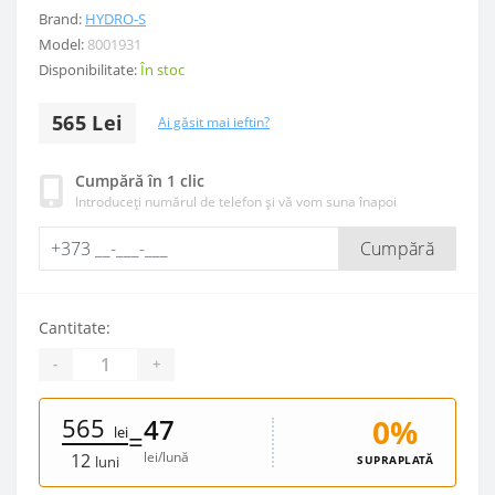
Brand:
HYDRO-S
Model:
8001931
Disponibilitate:
În stoc
565 Lei
Ai găsit mai ieftin?
Cumpără în 1 clic
Introduceți numărul de telefon și vă vom suna înapoi
Cumpără
Cantitate:
-
+
565
0%
47
lei
=
lei/lună
12
SUPRAPLATĂ
luni