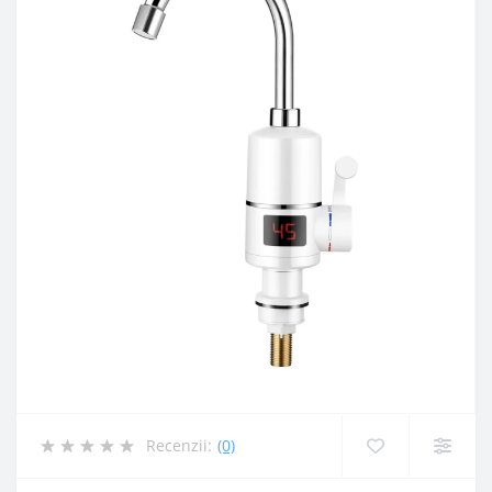
Recenzii:
(0)