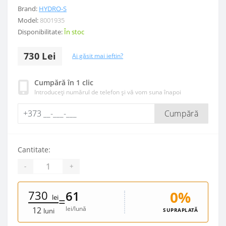
Brand:
HYDRO-S
Model:
8001935
Disponibilitate:
În stoc
730 Lei
Ai găsit mai ieftin?
Cumpără în 1 clic
Introduceți numărul de telefon și vă vom suna înapoi
Cumpără
Cantitate:
-
+
730
0%
61
lei
=
lei/lună
12
SUPRAPLATĂ
luni