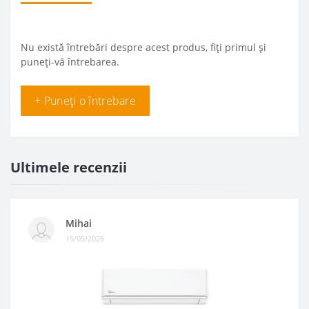
Nu există întrebări despre acest produs, fiți primul și
puneți-vă întrebarea.
+ Puneți o întrebare
Ultimele recenzii
Mihai
15/05/2026