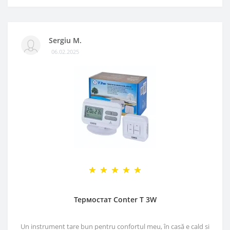
Sergiu M.
06.02.2025
Термостат Conter T 3W
Un instrument tare bun pentru confortul meu, în casă e cald si