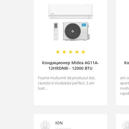
Кондиционер Midea AG11A-
Ко
12HRDN8I - 12000 BTU
Foarte multumit de produsul dat,
am c
raceste si incalzeste perfect, 2 am
apart
luat...
multu
rapid
ION