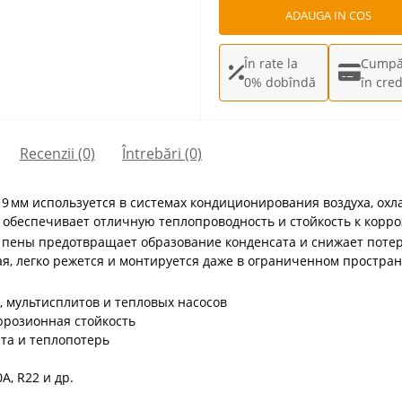
ADAUGA IN COS
În rate la
Cumpă
0% dobîndă
în cred
Recenzii (0)
Întrebări
(0)
 9 мм используется в системах кондиционирования воздуха, охл
о обеспечивает отличную теплопроводность и стойкость к корро
 пены предотвращает образование конденсата и снижает поте
ая, легко режется и монтируется даже в ограниченном простран
, мультисплитов и тепловых насосов
ррозионная стойкость
та и теплопотерь
A, R22 и др.