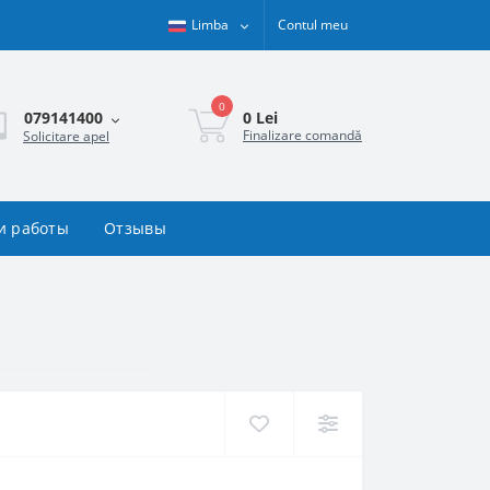
Limba
Contul meu
0
0 Lei
079141400
Finalizare comandă
Solicitare apel
и работы
Отзывы