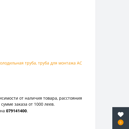
холодильная труба
,
труба для монтажа AC
исимости от наличия товара, расстояния
сумме заказа от 1000 леев.
она
0
79141400
.
0