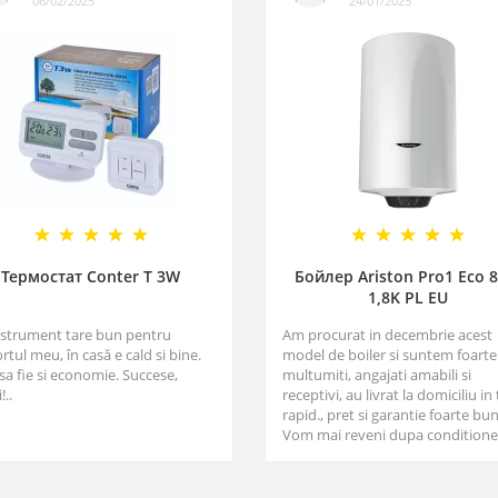
06/02/2025
24/01/2025
Термостат Conter T 3W
Бойлер Ariston Pro1 Eco 8
1,8K PL EU
nstrument tare bun pentru
Am procurat in decembrie acest
rtul meu, în casă e cald si bine.
model de boiler si suntem foarte
sa fie si economie. Succese,
multumiti, angajati amabili si
!..
receptivi, au livrat la domiciliu in
rapid., pret si garantie foarte bun
Vom mai reveni dupa conditioner