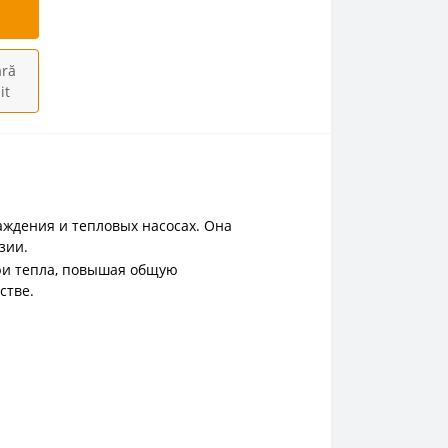
ră
it
аждения и тепловых насосах. Она
зии.
ри тепла, повышая общую
стве.