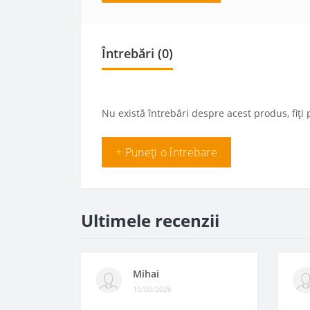
Întrebări
(0)
Nu există întrebări despre acest produs, fiți 
+ Puneți o întrebare
Ultimele recenzii
Mihai
15/05/2026