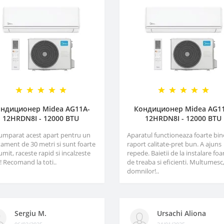
ндиционер Midea AG11A-
Кондиционер Midea AG1
12HRDN8I - 12000 BTU
12HRDN8I - 12000 BTU
umparat acest apart pentru un
Aparatul functioneaza foarte bin
ament de 30 metri si sunt foarte
raport calitate-pret bun. A ajuns
mit, raceste rapid si incalzeste
repede. Baietii de la instalare foa
! Recomand la toti..
de treaba si eficienti. Multumesc
domnilor!..
Sergiu M.
Ursachi Aliona