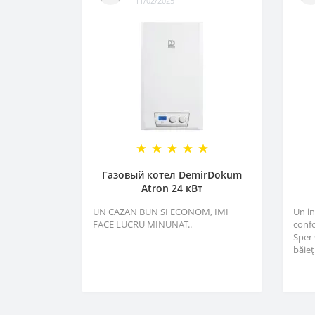
11/02/2025
Газовый котел DemirDokum
Atron 24 кВт
UN CAZAN BUN SI ECONOM, IMI
Un i
FACE LUCRU MINUNAT..
confo
Sper 
băieți