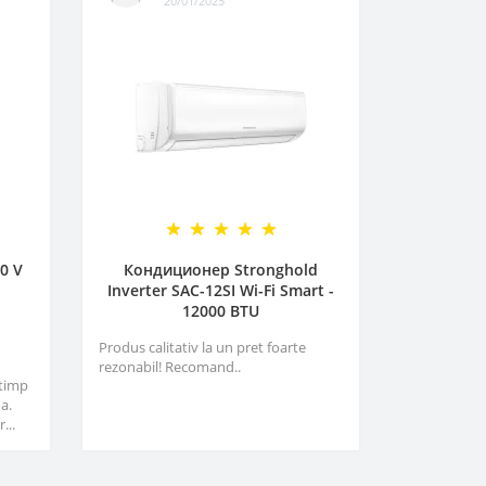
20/01/2025
0 V
Кондиционер Stronghold
Inverter SAC-12SI Wi-Fi Smart -
12000 BTU
Produs calitativ la un pret foarte
rezonabil! Recomand..
 timp
a.
...