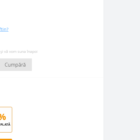
ftin?
 și vă vom suna înapoi
Cumpără
%
PLATĂ