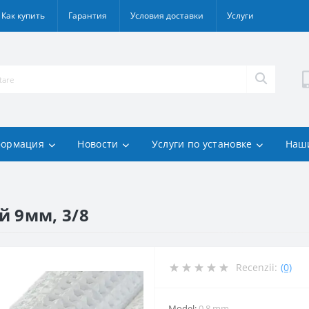
Как купить
Гарантия
Условия доставки
Услуги
ормация
Новости
Услуги по установке
Наш
й 9мм, 3/8
Recenzii:
(0)
Model:
0.8 mm