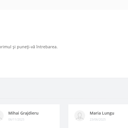
primul și puneți-vă întrebarea.
Mihai Grajdieru
Maria Lungu
06/11/2025
23/06/2025