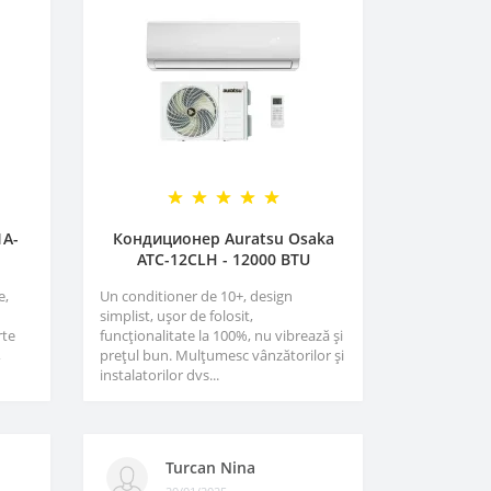
1A-
Кондиционер Auratsu Osaka
ATC-12CLH - 12000 BTU
e,
Un conditioner de 10+, design
simplist, ușor de folosit,
rte
funcționalitate la 100%, nu vibrează și
,
prețul bun. Mulțumesc vânzătorilor și
instalatorilor dvs...
Turcan Nina