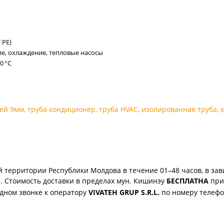
 PE)
е, охлаждение, тепловые насосы
0 °C
ией 9мм
,
труба кондиционер
,
труба HVAC
,
изолированная труба
,
 территории Республики Молдова в течение 01–48 часов, в зав
. Стоимость доставки в пределах мун. Кишинэу
БЕСПЛАТНА
при 
одном звонке к оператору
VIVATEH GRUP S.R.L.
по номеру телеф