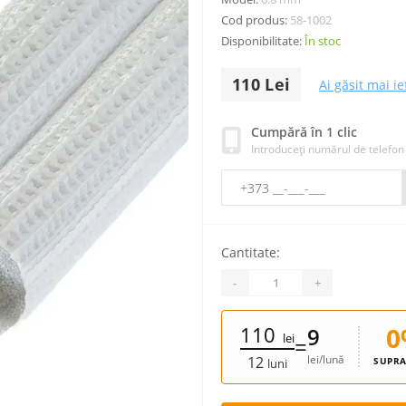
Cod produs:
58-1002
Disponibilitate:
În stoc
110 Lei
Ai găsit mai ie
Cumpără în 1 clic
Introduceți numărul de telefon
Cantitate:
-
+
110
0
9
lei
=
lei/lună
12
SUPRA
luni