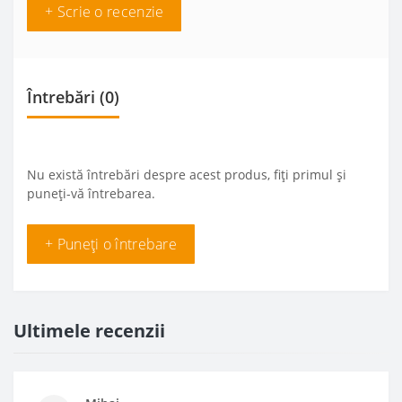
+ Scrie o recenzie
Întrebări
(0)
Nu există întrebări despre acest produs, fiți primul și
puneți-vă întrebarea.
+ Puneți o întrebare
Ultimele recenzii