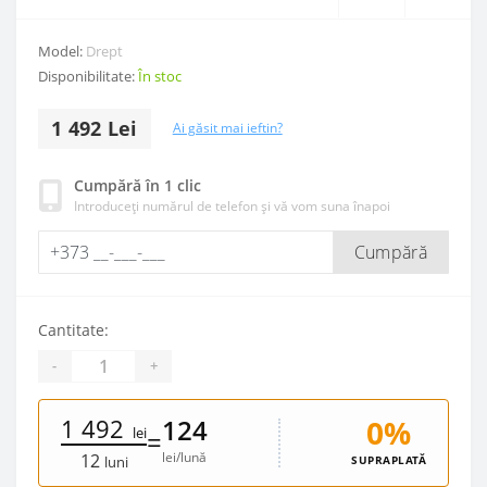
Model:
Drept
Disponibilitate:
În stoc
1 492 Lei
Ai găsit mai ieftin?
Cumpără în 1 clic
Introduceți numărul de telefon și vă vom suna înapoi
Cumpără
Cantitate:
-
+
1 492
0%
124
lei
=
lei/lună
12
SUPRAPLATĂ
luni