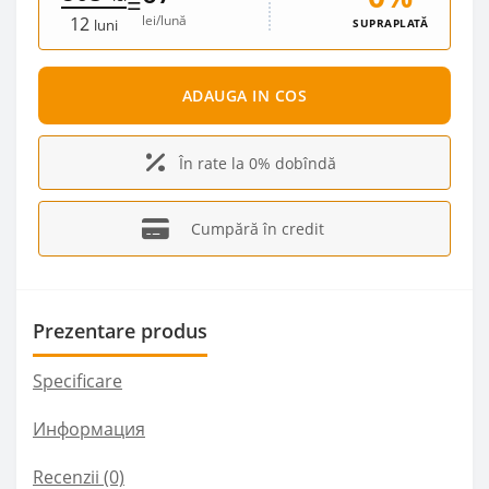
=
lei/lună
12
SUPRAPLATĂ
luni
ADAUGA IN COS
În rate la 0% dobîndă
Cumpără în credit
Prezentare produs
Specificare
Информация
Recenzii (0)