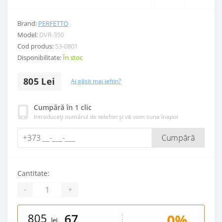
Brand:
PERFETTO
Model:
DVR-350
Cod produs:
53-0801
Disponibilitate:
În stoc
805 Lei
Ai găsit mai ieftin?
Cumpără în 1 clic
Introduceți numărul de telefon și vă vom suna înapoi
Cumpără
Cantitate:
-
+
805
0%
67
lei