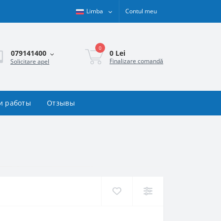
Limba
Contul meu
0
0 Lei
079141400
Finalizare comandă
Solicitare apel
и работы
Отзывы