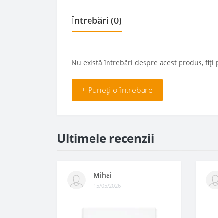
Întrebări
(0)
Nu există întrebări despre acest produs, fiți 
+ Puneți o întrebare
Ultimele recenzii
Mihai
15/05/2026