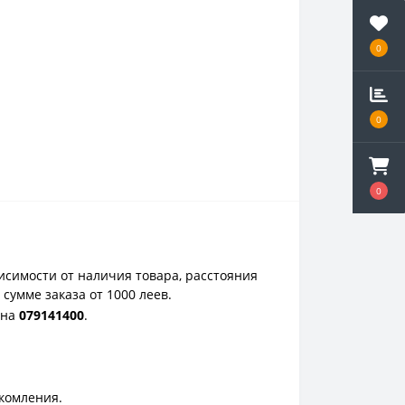
0
0
0
исимости от наличия товара, расстояния
сумме заказа от 1000 леев.
она
0
79141400
.
акомления.