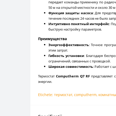
передает команды приемнику по радиоча
50 м на открытой местности и около 30 м
Функция защиты насоса
: Для предот
течение последних 24 часов не было запр
Интуитивно понятный интерфейс
: П
быструю настройку параметров.
Преимущества
Энергоэффективность
: Точное прогр
этим затрат.
Гибкость установки
: Благодаря беспр
ограничений, связанных с проводкой.
Широкая совместимость
: Работает с
Термостат
Computherm Q7 RF
представляет 
энергии.
Etichete:
термостат
,
computherm
,
комнатн