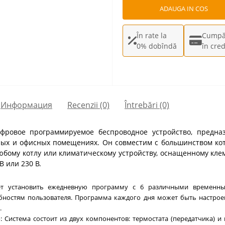
ADAUGA IN COS
În rate la
Cumpă
0% dobîndă
în cred
Информация
Recenzii (0)
Întrebări
(0)
фровое программируемое беспроводное устройство, предна
лых и офисных помещениях. Он совместим с большинством кот
юбому котлу или климатическому устройству, оснащенному клем
 или 230 В.
ет установить ежедневную программу с 6 различными временны
бностям пользователя. Программа каждого дня может быть настрое
.
е
: Система состоит из двух компонентов: термостата (передатчика) и