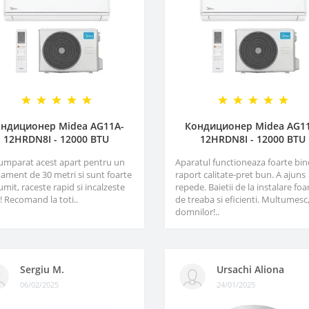
ндиционер Midea AG11A-
Кондиционер Midea AG1
12HRDN8I - 12000 BTU
12HRDN8I - 12000 BTU
umparat acest apart pentru un
Aparatul functioneaza foarte bin
ament de 30 metri si sunt foarte
raport calitate-pret bun. A ajuns
mit, raceste rapid si incalzeste
repede. Baietii de la instalare foa
! Recomand la toti..
de treaba si eficienti. Multumesc
domnilor!..
Sergiu M.
Ursachi Aliona
06/02/2025
24/01/2025