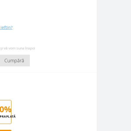
ieftin?
 și vă vom suna înapoi
Cumpără
0%
PRAPLATĂ