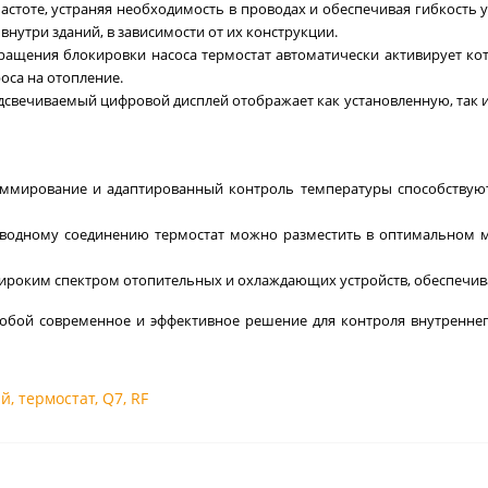
стоте, устраняя необходимость в проводах и обеспечивая гибкость у
 внутри зданий, в зависимости от их конструкции.
вращения блокировки насоса термостат автоматически активирует коте
оса на отопление.
одсвечиваемый цифровой дисплей отображает как установленную, так 
аммирование и адаптированный контроль температуры способствую
оводному соединению термостат можно разместить в оптимальном м
 широким спектром отопительных и охлаждающих устройств, обеспечив
собой современное и эффективное решение для контроля внутренне
ый
,
термостат
,
Q7
,
RF