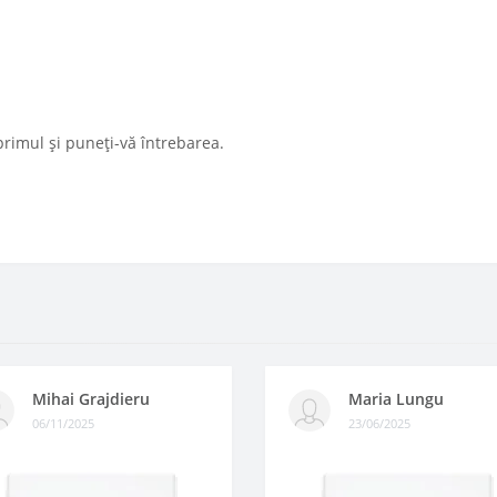
primul și puneți-vă întrebarea.
Mihai Grajdieru
Maria Lungu
06/11/2025
23/06/2025