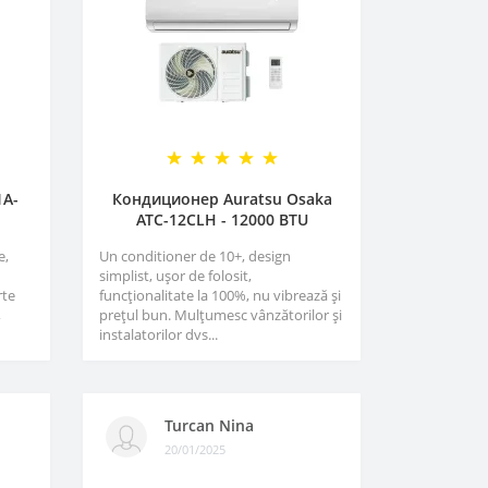
1A-
Кондиционер Auratsu Osaka
ATC-12CLH - 12000 BTU
e,
Un conditioner de 10+, design
simplist, ușor de folosit,
rte
funcționalitate la 100%, nu vibrează și
,
prețul bun. Mulțumesc vânzătorilor și
instalatorilor dvs...
Turcan Nina
20/01/2025