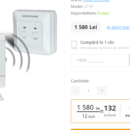
Model:
Q7 RF
Disponibilitate:
În stoc
1 580 Lei
Ai găsit mai 
Cumpără în 1 clic
Introduceți numărul de telefon
Cantitate:
-
+
1 580
132
lei
=
lei/lună
12
SU
luni