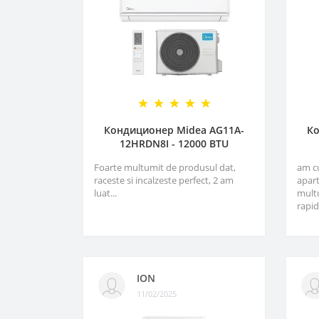
Кондиционер Midea AG11A-
Ко
12HRDN8I - 12000 BTU
Foarte multumit de produsul dat,
am c
raceste si incalzeste perfect, 2 am
apart
luat...
multu
rapid
ION
11/02/2025