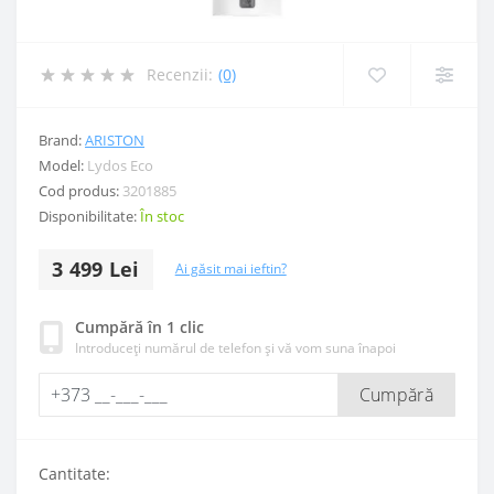
Recenzii:
(0)
Brand:
ARISTON
Model:
Lydos Eco
Cod produs:
3201885
Disponibilitate:
În stoc
3 499 Lei
Ai găsit mai ieftin?
Cumpără în 1 clic
Introduceți numărul de telefon și vă vom suna înapoi
Cumpără
Cantitate: