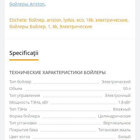
бойлеры Ariston
.
Etichete:
бойлер
,
ariston
,
lydos
,
eco
,
18k
,
электрические
,
бойлеры Бойлер
,
1
,
8k
,
Электрические
Specificații
ТЕХНИЧЕСКИЕ ХАРАКТЕРИСТИКИ БОЙЛЕРЫ
Тип бойлер
Электрический
Объем
50 л
Тип управления
Электронный
Мощность ТЭНа, кВт
1.8 кВт
Тип ТЭНа
Влажный
Форма бойлера
Цилиндрическая
Тип установки
Вертикальное
Покрытие бака
Титановая эмаль
Цвет котла
Белый