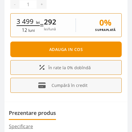
-
+
3 499
0%
292
lei
=
lei/lună
12
SUPRAPLATĂ
luni
ADAUGA IN COS
În rate la 0% dobîndă
Cumpără în credit
Prezentare produs
Specificare