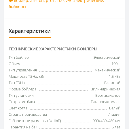
бойлер
,
ariston
,
pro1
,
100
,
v/5
,
электрические
,
бойлеры
Характеристики
ТЕХНИЧЕСКИЕ ХАРАКТЕРИСТИКИ БОЙЛЕРЫ
Тип бойлер
Электрический
Объем
100 л
Тип управления
Механический
Мощность ТЭНа, кВт
1.5 кВт
Тип ТЭНа
Влажный
Форма бойлера
Цилиндрическая
Тип установки
Вертикальное
Покрытие бака
Титановая эмаль
Цвет котла
Белый
Страна производства
Италия
Габаритные размеры (ВxШxГ)
900x450x480 мм
Гарантия на бак
5 лет