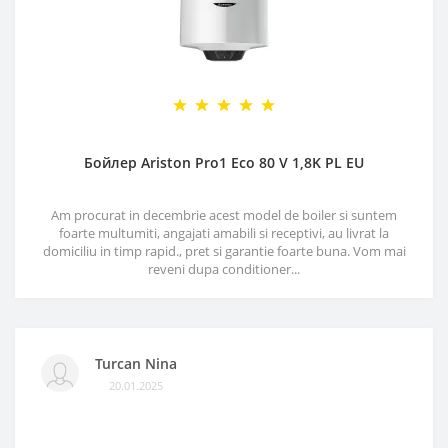
Бойлер Ariston Pro1 Eco 80 V 1,8K PL EU
Am procurat in decembrie acest model de boiler si suntem
foarte multumiti, angajati amabili si receptivi, au livrat la
domiciliu in timp rapid., pret si garantie foarte buna. Vom mai
reveni dupa conditioner...
Turcan Nina
20.01.2025