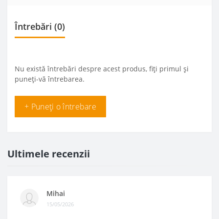
Întrebări
(0)
Nu există întrebări despre acest produs, fiți primul și
puneți-vă întrebarea.
+ Puneți o întrebare
Ultimele recenzii
Mihai
15/05/2026