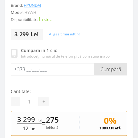
Brand:
HYUNDAI
Model:
HYWH
Disponibilitate:
În stoc
3 299 Lei
Ai găsit mai ieftin?
Cumpără în 1 clic
Introduceți numărul de telefon și vă vom suna înapoi
Cumpără
Cantitate:
-
+
3 299
0%
275
lei
=
lei/lună
12
SUPRAPLATĂ
luni