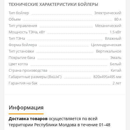
ТЕХНИЧЕСКИЕ ХАРАКТЕРИСТИКИ БОЙЛЕРЫ
Тип бойлер
Электрический
Объем
80 л
Тип управления
Механический
Мощность ТЭНа, кВт
1.5 кВт
Тип ТЭНа
Влажный
Форма бойлера
Цилиндрическая
Тип установки
Вертикальное
Покрытие бака
Эмаль
Цвет котла
Белый
Страна производства
Китай
Габаритные размеры (ВxШxГ)
820х495х495 мм
Гарантия на бак
2 лет
Информация
Доставка товаров
осуществляется по всей
территории Республики Молдова в течение 01–48