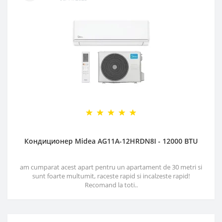
Кондиционер Midea AG11A-12HRDN8I - 12000 BTU
am cumparat acest apart pentru un apartament de 30 metri si
sunt foarte multumit, raceste rapid si incalzeste rapid!
Recomand la toti..