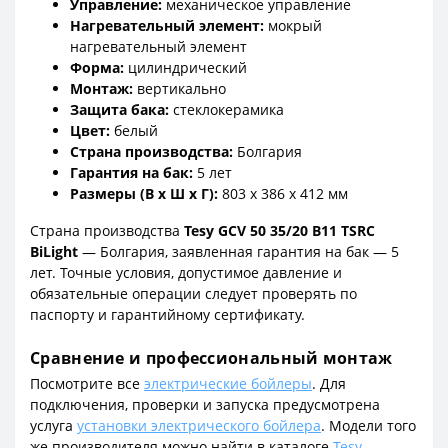
Управление:
механическое управление
Нагревательный элемент:
мокрый
нагревательный элемент
Форма:
цилиндрический
Монтаж:
вертикально
Защита бака:
стеклокерамика
Цвет:
белый
Страна производства:
Болгария
Гарантия на бак:
5 лет
Размеры (В x Ш x Г):
803 x 386 x 412 мм
Страна производства
Tesy GCV 50 35/20 B11 TSRC
BiLight
— Болгария, заявленная гарантия на бак — 5
лет. Точные условия, допустимое давление и
обязательные операции следует проверять по
паспорту и гарантийному сертификату.
Сравнение и профессиональный монтаж
Посмотрите все
электрические бойлеры
. Для
подключения, проверки и запуска предусмотрена
услуга
установки электрического бойлера
. Модели того
же производителя можно найти в каталоге
Tesy
.