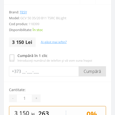
Brand:
TESY
Model:
GCV 50 35/20 B11 TSRC BiLight
Cod produs:
118399
Disponibilitate:
În stoc
3 150 Lei
Ai găsit mai ieftin?
Cumpără în 1 clic
Introduceți numărul de telefon și vă vom suna înapoi
Cumpără
Cantitate:
-
+
3 150
0%
263
lei