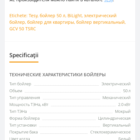
Etichete:
Tesy
,
бойлер 50 л
,
BiLight
,
электрический
бойлер
,
бойлер для квартиры
,
бойлер вертикальный
,
GCV 50 TSRC
Specificații
ТЕХНИЧЕСКИЕ ХАРАКТЕРИСТИКИ БОЙЛЕРЫ
Тип бойлер
Электрический
Объем
50 л
Тип управления
Механический
Мощность ТЭНа, кВт
2.0 кВт
Тип ТЭНа
Мокрый
Форма бойлера
Цилиндрическая
Тип установки
Вертикальный
Покрытие бака
Стеклокерамическое
Цвет котла
Белый