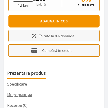
=
lei/lună
12
SUPRAPLATĂ
luni
ADAUGA IN COS
În rate la 0% dobîndă
Cumpără în credit
Prezentare produs
Specificare
Информация
Recenzii (0)