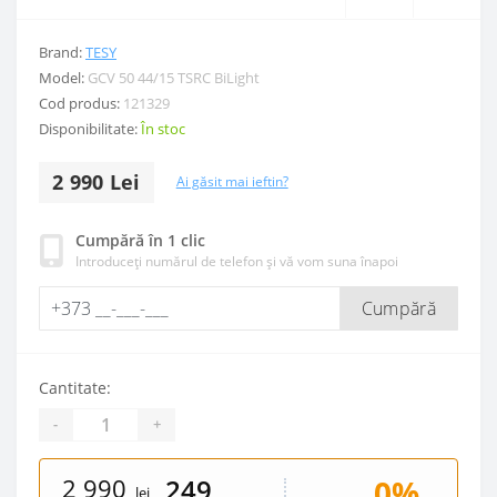
Brand:
TESY
Model:
GCV 50 44/15 TSRC BiLight
Cod produs:
121329
Disponibilitate:
În stoc
2 990 Lei
Ai găsit mai ieftin?
Cumpără în 1 clic
Introduceți numărul de telefon și vă vom suna înapoi
Cumpără
Cantitate:
-
+
2 990
0%
249
lei