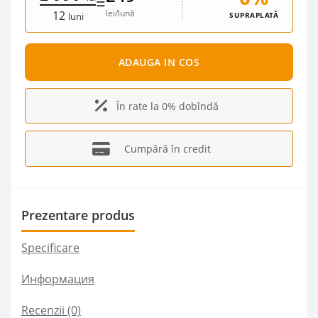
=
lei/lună
12
SUPRAPLATĂ
luni
ADAUGA IN COS
În rate la 0% dobîndă
Cumpără în credit
Prezentare produs
Specificare
Информация
Recenzii (0)