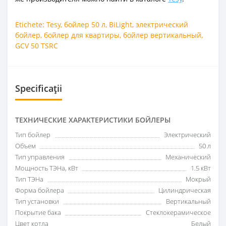
Etichete:
Tesy
,
бойлер 50 л
,
BiLight
,
электрический
бойлер
,
бойлер для квартиры
,
бойлер вертикальный
,
GCV 50 TSRC
Specificații
ТЕХНИЧЕСКИЕ ХАРАКТЕРИСТИКИ БОЙЛЕРЫ
Тип бойлер
Электрический
Объем
50 л
Тип управления
Механический
Мощность ТЭНа, кВт
1.5 кВт
Тип ТЭНа
Мокрый
Форма бойлера
Цилиндрическая
Тип установки
Вертикальный
Покрытие бака
Стеклокерамическое
Цвет котла
Белый