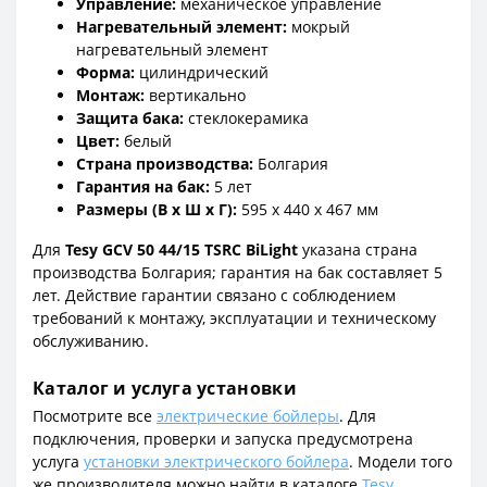
Управление:
механическое управление
Нагревательный элемент:
мокрый
нагревательный элемент
Форма:
цилиндрический
Монтаж:
вертикально
Защита бака:
стеклокерамика
Цвет:
белый
Страна производства:
Болгария
Гарантия на бак:
5 лет
Размеры (В x Ш x Г):
595 x 440 x 467 мм
Для
Tesy GCV 50 44/15 TSRC BiLight
указана страна
производства Болгария; гарантия на бак составляет 5
лет. Действие гарантии связано с соблюдением
требований к монтажу, эксплуатации и техническому
обслуживанию.
Каталог и услуга установки
Посмотрите все
электрические бойлеры
. Для
подключения, проверки и запуска предусмотрена
услуга
установки электрического бойлера
. Модели того
же производителя можно найти в каталоге
Tesy
.