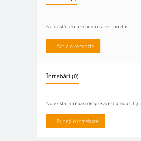
Nu există recenzii pentru acest produs.
+ Scrie o recenzie
Întrebări
(0)
Nu există întrebări despre acest produs, fiți 
+ Puneți o întrebare