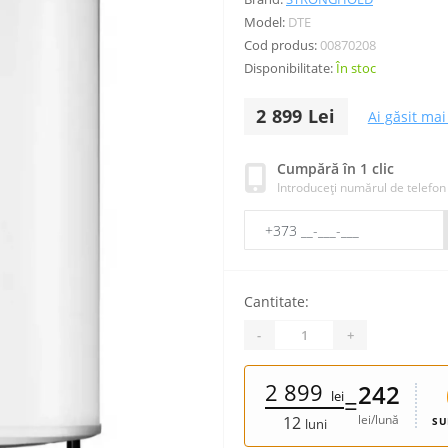
Model:
DTE
Cod produs:
00870208
Disponibilitate:
În stoc
2 899 Lei
Ai găsit mai 
Cumpără în 1 clic
Introduceți numărul de telefon
Cantitate:
-
+
2 899
242
lei
=
lei/lună
12
SU
luni