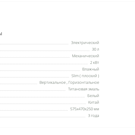
Ы
Электрический
30 л
Механический
2 кВт
Влажный
Slim ( плоский )
Вертикальное , Горизонтальное
Титановая эмаль
Белый
Китай
575x470x250 мм
3 года