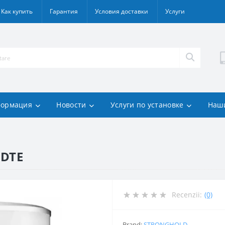
Как купить
Гарантия
Условия доставки
Услуги
ормация
Новости
Услуги по установке
Наш
0DTE
Recenzii:
(0)
Brand:
STRONGHOLD