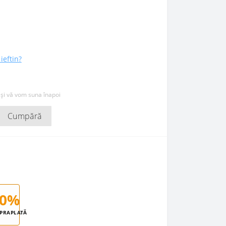
ieftin?
 și vă vom suna înapoi
Cumpără
0%
PRAPLATĂ