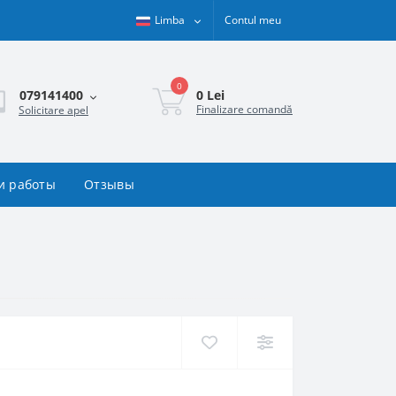
Limba
Contul meu
0
0 Lei
079141400
Finalizare comandă
Solicitare apel
и работы
Отзывы