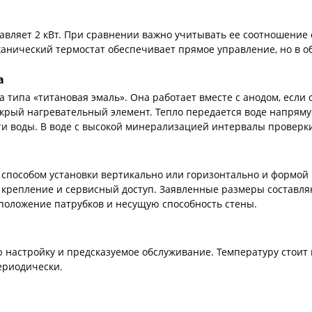
авляет 2 кВт. При сравнении важно учитывать ее соотношение с
ханический термостат обеспечивает прямое управление, но в 
а
 типа «титановая эмаль». Она работает вместе с анодом, если
окрый нагревательный элемент. Тепло передается воде напрям
и воды. В воде с высокой минерализацией интервалы проверки
способом установки вертикально или горизонтально и формой к
крепление и сервисный доступ. Заявленные размеры составляют
положение патрубков и несущую способность стены.
настройку и предсказуемое обслуживание. Температуру стоит в
ериодически.