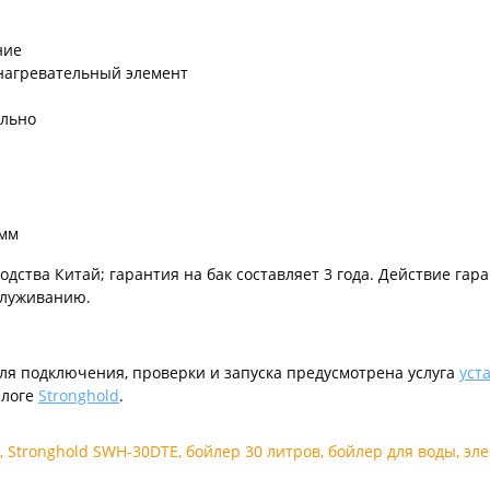
ние
агревательный элемент
ально
 мм
одства Китай; гарантия на бак составляет 3 года. Действие га
служиванию.
Для подключения, проверки и запуска предусмотрена услуга
уст
алоге
Stronghold
.
,
Stronghold SWH-30DTE
,
бойлер 30 литров
,
бойлер для воды
,
эле