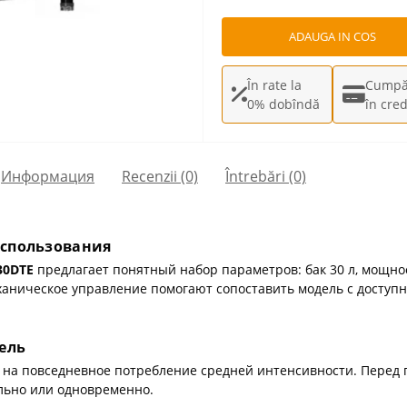
ADAUGA IN COS
În rate la
Cumpă
0% dobîndă
în cred
Информация
Recenzii (0)
Întrebări
(0)
использования
30DTE
предлагает понятный набор параметров: бак 30 л, мощнос
механическое управление помогают сопоставить модель с досту
ель
 на повседневное потребление средней интенсивности. Перед п
льно или одновременно.