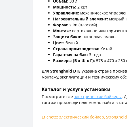
Объем:
30 л
Мощность:
2 кВт
Управление:
механическое управле
Нагревательный элемент:
мокрый н
Форма:
slim (плоский)
Монтаж:
вертикально или горизонт
Защита бака:
титановая эмаль
Цвет:
белый
Страна производства:
Китай
Гарантия на бак:
3 года
Размеры (В x Ш x Г):
575 x 470 x 250
Для
Stronghold DTE
указана страна произв
монтажу, эксплуатации и техническому об
Каталог и услуга установки
Посмотрите все
электрические бойлеры
. 
того же производителя можно найти в кат
Etichete:
электрический бойлер
,
Stronghold