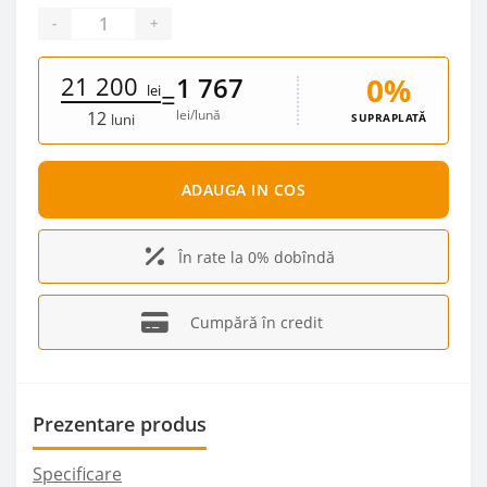
-
+
21 200
0%
1 767
lei
=
lei/lună
12
SUPRAPLATĂ
luni
ADAUGA IN COS
În rate la 0% dobîndă
Cumpără în credit
Prezentare produs
Specificare