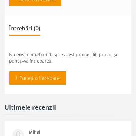
Întrebări
(0)
Nu există întrebări despre acest produs, fiți primul și
puneți-vă întrebarea.
+ Puneți o întrebare
Ultimele recenzii
Mihai