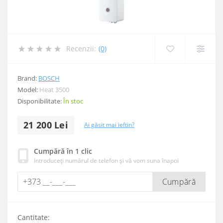
Recenzii:
(0)
Brand:
BOSCH
Model:
Heat 3500
Disponibilitate:
În stoc
21 200 Lei
Ai găsit mai ieftin?
Cumpără în 1 clic
Introduceți numărul de telefon și vă vom suna înapoi
Cumpără
Cantitate: