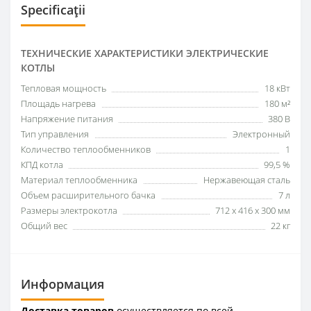
Specificații
ТЕХНИЧЕСКИЕ ХАРАКТЕРИСТИКИ ЭЛЕКТРИЧЕСКИЕ
КОТЛЫ
Тепловая мощность
18 кВт
Площадь нагрева
180 м²
Напряжение питания
380 В
Тип управления
Электронный
Количество теплообменников
1
КПД котла
99,5 %
Материал теплообменника
Нержавеющая сталь
Объем расширительного бачка
7 л
Размеры электрокотла
712 x 416 x 300 мм
Общий вес
22 кг
Информация
Доставка товаров
осуществляется по всей