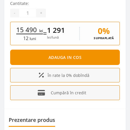
Cantitate:
-
+
15 490
0%
1 291
lei
=
lei/lună
12
SUPRAPLATĂ
luni
ADAUGA IN COS
În rate la 0% dobîndă
Cumpără în credit
Prezentare produs