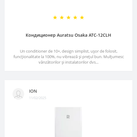
Кондиционер Auratsu Osaka ATC-12CLH
Un conditioner de 10+, design simplist, ușor de folosit,
funcționalitate la 100%, nu vibrează și prețul bun. Mulțumesc
vânzătorilor și instalatorilor dvs...
ION
11/02/2025