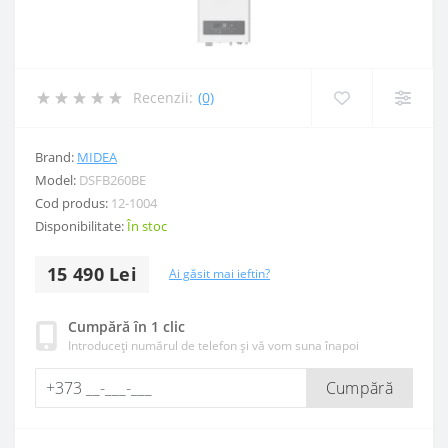
Recenzii:
(0)
Brand:
MIDEA
Model:
DSFB260BE
Cod produs:
12-1004
Disponibilitate:
În stoc
15 490 Lei
Ai găsit mai ieftin?
Cumpără în 1 clic
Introduceți numărul de telefon și vă vom suna înapoi
Cumpără