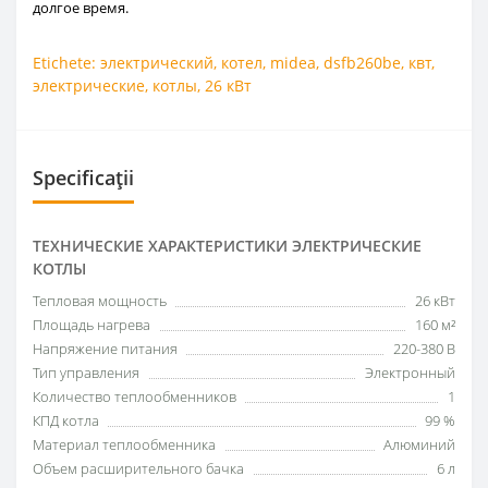
долгое время.
Etichete:
электрический
,
котел
,
midea
,
dsfb260be
,
квт
,
электрические
,
котлы
,
26 кВт
Specificații
ТЕХНИЧЕСКИЕ ХАРАКТЕРИСТИКИ ЭЛЕКТРИЧЕСКИЕ
КОТЛЫ
Тепловая мощность
26 кВт
Площадь нагрева
160 м²
Напряжение питания
220-380 В
Тип управления
Электронный
Количество теплообменников
1
КПД котла
99 %
Материал теплообменника
Алюминий
Объем расширительного бачка
6 л