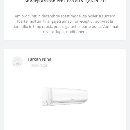
Бойлер Ariston Pro1 Eco 80 V 1,8K PL EU
Am procurat in decembrie acest model de boiler si suntem
foarte multumiti, angajati amabili si receptivi, au livrat la
domiciliu in timp rapid., pret si garantie foarte buna. Vom mai
reveni dupa conditioner...
Turcan Nina
20/01/2025