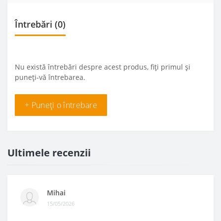
Întrebări
(0)
Nu există întrebări despre acest produs, fiți primul și
puneți-vă întrebarea.
+ Puneți o întrebare
Ultimele recenzii
Mihai
15/05/2026