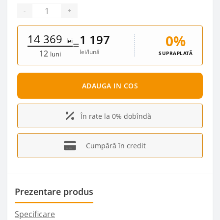
-
+
14 369
0%
1 197
lei
=
lei/lună
12
SUPRAPLATĂ
luni
ADAUGA IN COS
În rate la 0% dobîndă
Cumpără în credit
Prezentare produs
Specificare