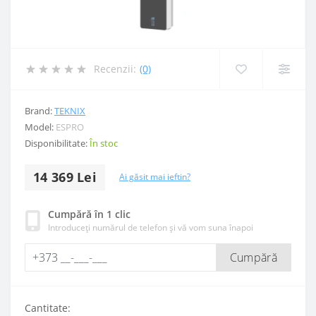
Recenzii:
(0)
Brand:
TEKNIX
Model:
ESPRO
Disponibilitate:
În stoc
14 369 Lei
Ai găsit mai ieftin?
Cumpără în 1 clic
Introduceți numărul de telefon și vă vom suna înapoi
Cumpără
Cantitate: