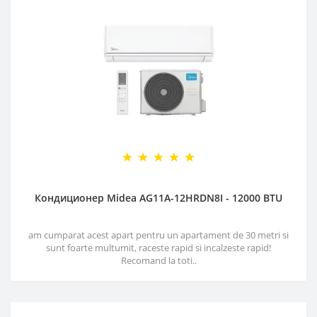
Кондиционер Midea AG11A-12HRDN8I - 12000 BTU
am cumparat acest apart pentru un apartament de 30 metri si
sunt foarte multumit, raceste rapid si incalzeste rapid!
Recomand la toti..