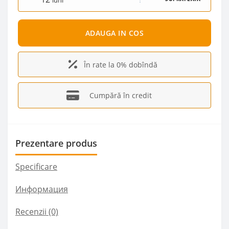
luni
ADAUGA IN COS
În rate la 0% dobîndă
Cumpără în credit
Prezentare produs
Specificare
Информация
Recenzii (0)