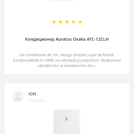
Кондиционер Auratsu Osaka ATC-12CLH
Un conditioner de 10+, design simplist, ușor de folosit,
funcționalitate la 100%, nu vibrează și prețul bun. Mulțumesc
vânzătorilor și instalatorilor dvs...
ION
11/02/2025