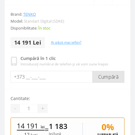
Brand:
TENKO
Model:
Standart Digital (SDKE)
Disponibilitate:
În stoc
14 191 Lei
Ai găsit mai ieftin?
Cumpără în 1 clic
Introduceți numărul de telefon și vă vom suna înapoi
Cumpără
Cantitate:
-
+
14 191
0%
1 183
lei
=
lei/lună
12
SUPRAPLATĂ