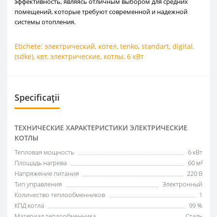
эффективность, являясь отличным выбором для средних
помещений, которые требуют современной и надежной
системы отопления.
Etichete:
электрический
,
котел
,
tenko
,
standart
,
digital
,
(sdke)
,
квт
,
электрические
,
котлы
,
6 кВт
Specificații
ТЕХНИЧЕСКИЕ ХАРАКТЕРИСТИКИ ЭЛЕКТРИЧЕСКИЕ
КОТЛЫ
Тепловая мощность
6 кВт
Площадь нагрева
60 м²
Напряжение питания
220 В
Тип управления
Электронный
Количество теплообменников
1
КПД котла
99 %
Материал теплообменника
Сталь