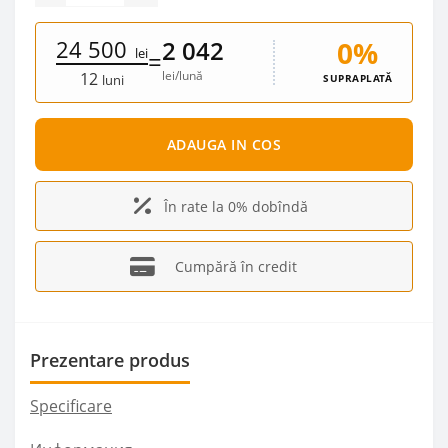
24 500
0%
2 042
lei
=
lei/lună
12
SUPRAPLATĂ
luni
ADAUGA IN COS
În rate la 0% dobîndă
Cumpără în credit
Prezentare produs
Specificare