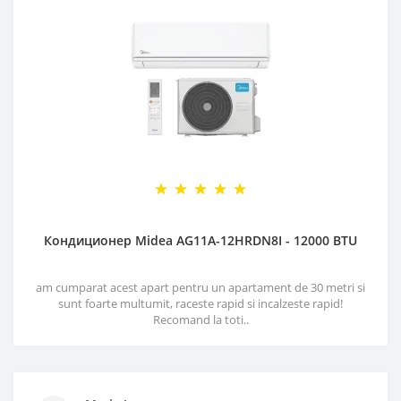
Кондиционер Midea AG11A-12HRDN8I - 12000 BTU
am cumparat acest apart pentru un apartament de 30 metri si
sunt foarte multumit, raceste rapid si incalzeste rapid!
Recomand la toti..