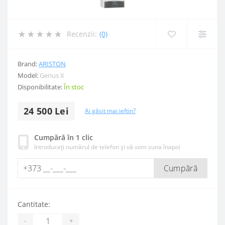
Recenzii:
(0)
Brand:
ARISTON
Model:
Genus X
Disponibilitate:
În stoc
24 500 Lei
Ai găsit mai ieftin?
Cumpără în 1 clic
Introduceți numărul de telefon și vă vom suna înapoi
Cumpără
Cantitate:
-
+