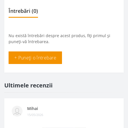
Întrebări
(0)
Nu există întrebări despre acest produs, fiți primul și
puneți-vă întrebarea.
+ Puneți o întrebare
Ultimele recenzii
Mihai
15/05/2026