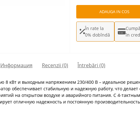
ADAUGA IN COS
În rate la
Cumpă
0% dobîndă
în cred
Информация
Recenzii (0)
Întrebări
(0)
ю 8 кВт и выходным напряжением 230/400 В – идеальное реше
ратор обеспечивает стабильную и надежную работу, что делае
иятий на открытом воздухе и аварийного питания. С 4-тактны
рирует отличную надежность и постоянную производительность