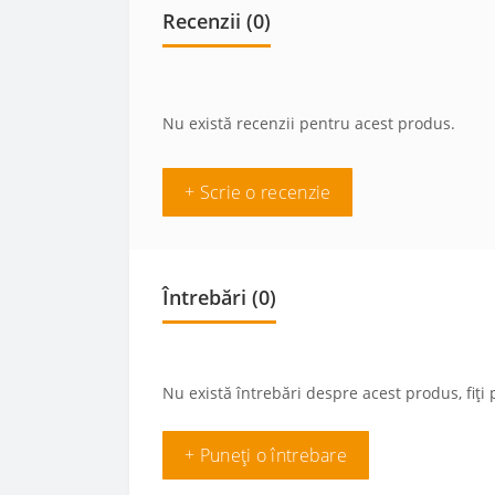
Recenzii (0)
Nu există recenzii pentru acest produs.
+ Scrie o recenzie
Întrebări
(0)
Nu există întrebări despre acest produs, fiți 
+ Puneți o întrebare