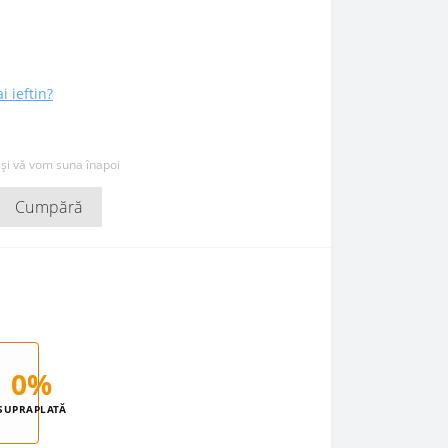
i ieftin?
 și vă vom suna înapoi
Cumpără
0%
SUPRAPLATĂ