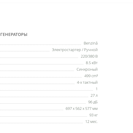
ОГЕНЕРАТОРЫ
Benzină
Электростартер / Ручной
220/380 B
8.5 кВт
Синхроный
499 cm³
4-х тактный
1
27 л
96 дБ
697 x 562 x 577 мм
93 кг
12 мес.