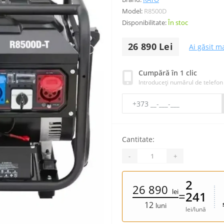
Model:
R8500D
Disponibilitate:
În stoc
26 890 Lei
Ai găsit ma
Cumpără în 1 clic
Introduceți numărul de telefon
Cantitate:
-
+
2
26 890
lei
=
241
12
luni
lei/lună