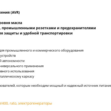
ения (AVR)
ровня масла
м, промышленными розетками и предохранителями
ля защиты и удобной транспортировки
 для промышленного и коммерческого оборудования
 устройств
й автономности
я универсального применения
ивного использования
таллическому каркасу
ьзователей, которым необходим мощный и надежный источник питан
0/400
,
rato
,
электрогенераторы