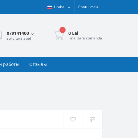
Limba
Contul meu
0
0 Lei
079141400
Finalizare comandă
Solicitare apel
и работы
Отзывы