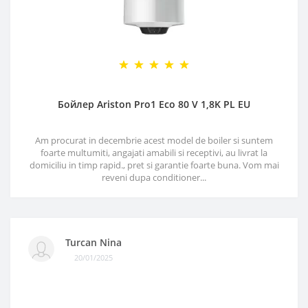
Бойлер Ariston Pro1 Eco 80 V 1,8K PL EU
Am procurat in decembrie acest model de boiler si suntem
foarte multumiti, angajati amabili si receptivi, au livrat la
domiciliu in timp rapid., pret si garantie foarte buna. Vom mai
reveni dupa conditioner...
Turcan Nina
20/01/2025