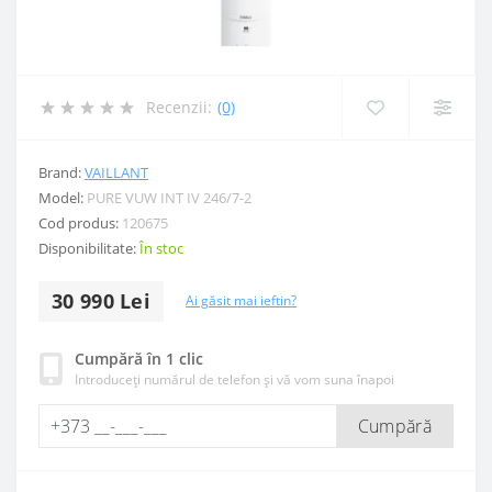
Recenzii:
(0)
Brand:
VAILLANT
Model:
PURE VUW INT IV 246/7-2
Cod produs:
120675
Disponibilitate:
În stoc
30 990 Lei
Ai găsit mai ieftin?
Cumpără în 1 clic
Introduceți numărul de telefon și vă vom suna înapoi
Cumpără