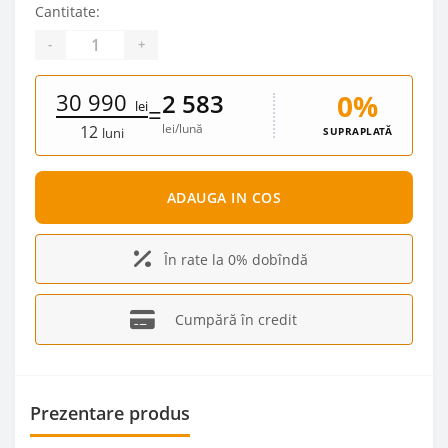
Cantitate:
-
+
30 990
0%
2 583
lei
=
lei/lună
12
SUPRAPLATĂ
luni
ADAUGA IN COS
În rate la 0% dobîndă
Cumpără în credit
Prezentare produs