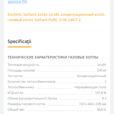
запуске PIF
.
Etichete:
Vaillant
,
котёл 24 кВт
,
конденсационный котёл
,
газовый котёл
,
Vaillant PURE
,
VUW 246/7-2
Specificații
ТЕХНИЧЕСКИЕ ХАРАКТЕРИСТИКИ ГАЗОВЫЕ КОТЛЫ
Тепловая мощность
24 кВт
Площадь нагрева
240 м²
Тип котла
Конденсационный
Количество теплообменников
2
Теплообменника
Нержавеющая сталь
КПД котла
107,8 %
Объем расширительного бачка
8 л
Размеры газового котла
720 x 440 x 338 мм
Общий вес
30,8 кг