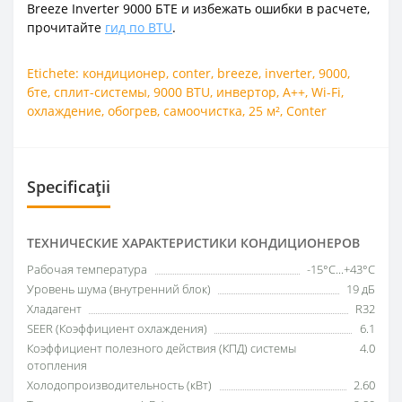
Breeze Inverter 9000 БТЕ и избежать ошибки в расчете,
прочитайте
гид по BTU
.
Etichete:
кондиционер
,
conter
,
breeze
,
inverter
,
9000
,
бте
,
сплит-системы
,
9000 BTU
,
инвертор
,
A++
,
Wi-Fi
,
охлаждение
,
обогрев
,
самоочистка
,
25 м²
,
Conter
Specificații
ТЕХНИЧЕСКИЕ ХАРАКТЕРИСТИКИ КОНДИЦИОНЕРОВ
Рабочая температура
-15°C...+43°C
Уровень шума (внутренний блок)
19 дБ
Хладагент
R32
SEER (Коэффициент охлаждения)
6.1
Коэффициент полезного действия (КПД) системы
4.0
отопления
Холодопроизводительность (кВт)
2.60