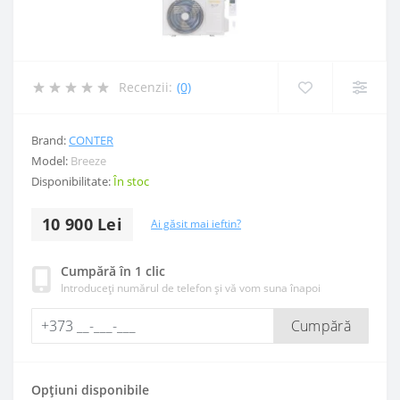
Recenzii:
(0)
Brand:
CONTER
Model:
Breeze
Disponibilitate:
În stoc
10 900 Lei
Ai găsit mai ieftin?
Cumpără în 1 clic
Introduceți numărul de telefon și vă vom suna înapoi
Cumpără
Opțiuni disponibile