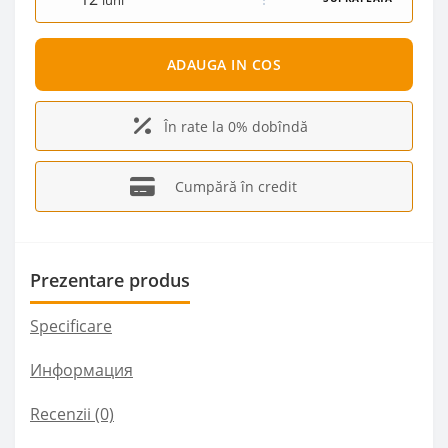
luni
ADAUGA IN COS
În rate la 0% dobîndă
Cumpără în credit
Prezentare produs
Specificare
Информация
Recenzii (0)