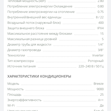
Тепловая мощность (кВт)
2.80
Потребление электроэнергии Охлаждение
0.80
Потребление электроэнергии на отопление
0.75
Внутренний/внешний вес единицы
8 / 22
Воздушный поток (наружный блок)
400
Защита внешнего блока
IPX4
Максимальное расстояние между блоками
15
Максимальная разница уровней
5
Диаметр трубы для жидкости
1/4"
Диаметр газопровода
3/8"
Технологии
Inverter
Тип компрессора
Роторный
Источник питания
220–240 В / 50 Гц
ХАРАКТЕРИСТИКИ КОНДИЦИОНЕРЫ
Модель
Breeze
Мощность
9000
Площадь
25
Энергоэффективность
A++
Wi-Fi
Да
Цвет кондиционера
Белый