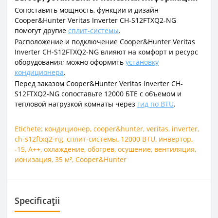
Сопоставить мощность, функции и дизайн
Cooper&Hunter Veritas Inverter CH-S12FTXQ2-NG
помогут другие
сплит-системы
.
Расположение и подключение Cooper&Hunter Veritas
Inverter CH-S12FTXQ2-NG влияют на комфорт и ресурс
оборудования; можно оформить
установку
кондиционера
.
Перед заказом Cooper&Hunter Veritas Inverter CH-
S12FTXQ2-NG сопоставьте 12000 БТЕ с объемом и
тепловой нагрузкой комнаты через
гид по BTU
.
Etichete:
кондиционер
,
cooper&hunter
,
veritas
,
inverter
,
ch-s12ftxq2-ng
,
сплит-системы
,
12000 BTU
,
инвертор
,
-15
,
A++
,
охлаждение
,
обогрев
,
осушение
,
вентиляция
,
ионизация
,
35 м²
,
Cooper&Hunter
Specificații