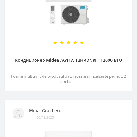
Кондиционер Midea AG11A-12HRDN8I - 12000 BTU
Foarte multumit de produsul dat, raceste si incalzeste perfect, 2
am luat...
Mihai Grajdieru
06/11/2025