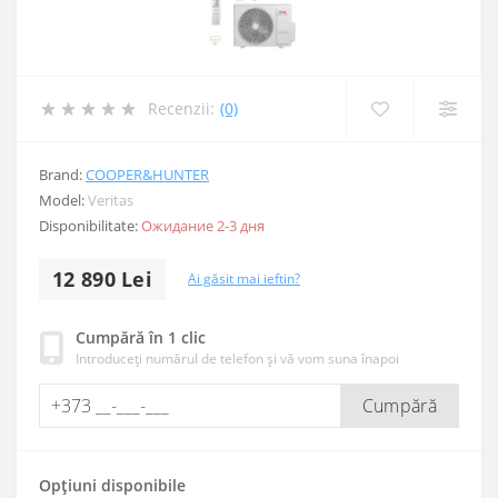
Recenzii:
(0)
Brand:
COOPER&HUNTER
Model:
Veritas
Disponibilitate:
Ожидание 2-3 дня
12 890 Lei
Ai găsit mai ieftin?
Cumpără în 1 clic
Introduceți numărul de telefon și vă vom suna înapoi
Cumpără
Opțiuni disponibile