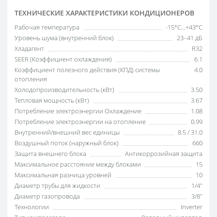
ТЕХНИЧЕСКИЕ ХАРАКТЕРИСТИКИ КОНДИЦИОНЕРОВ
Рабочая температура
-15°C...+43°C
Уровень шума (внутренний блок)
23–41 дБ
Хладагент
R32
SEER (Коэффициент охлаждения)
6.1
Коэффициент полезного действия (КПД) системы
4.0
отопления
Холодопроизводительность (кВт)
3.50
Тепловая мощность (кВт)
3.67
Потребление электроэнергии Охлаждение
1.08
Потребление электроэнергии на отопление
0.99
Внутренний/внешний вес единицы
8.5 / 31.0
Воздушный поток (наружный блок)
660
Защита внешнего блока
Антикоррозийная защита
Максимальное расстояние между блоками
15
Максимальная разница уровней
10
Диаметр трубы для жидкости
1/4"
Диаметр газопровода
3/8"
Технологии
Inverter