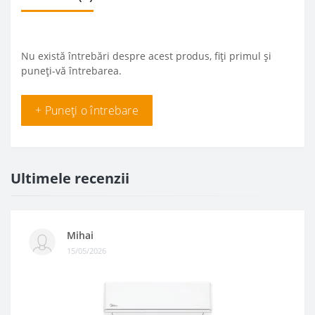
Nu există întrebări despre acest produs, fiți primul și
puneți-vă întrebarea.
+ Puneți o întrebare
Ultimele recenzii
Mihai
15/05/2026