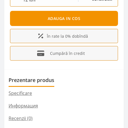
luni
ADAUGA IN COS
În rate la 0% dobîndă
Cumpără în credit
Prezentare produs
Specificare
Информация
Recenzii (0)