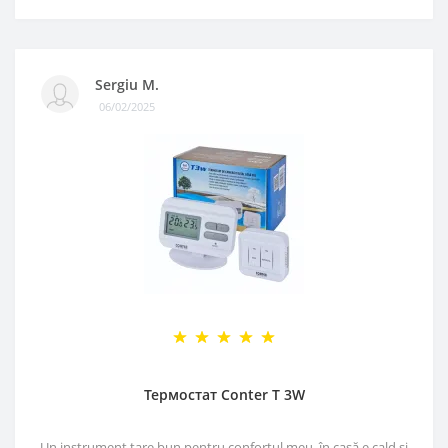
Sergiu M.
06/02/2025
Термостат Conter T 3W
Un instrument tare bun pentru confortul meu, în casă e cald si