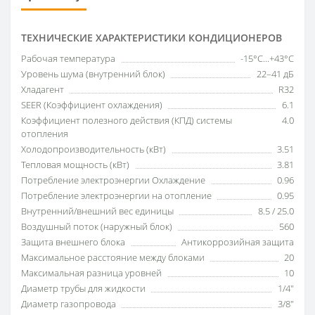
ТЕХНИЧЕСКИЕ ХАРАКТЕРИСТИКИ КОНДИЦИОНЕРОВ
Рабочая температура
-15°C...+43°C
Уровень шума (внутренний блок)
22–41 дБ
Хладагент
R32
SEER (Коэффициент охлаждения)
6.1
Коэффициент полезного действия (КПД) системы
4.0
отопления
Холодопроизводительность (кВт)
3.51
Тепловая мощность (кВт)
3.81
Потребление электроэнергии Охлаждение
0.96
Потребление электроэнергии на отопление
0.95
Внутренний/внешний вес единицы
8.5 / 25.0
Воздушный поток (наружный блок)
560
Защита внешнего блока
Антикоррозийная защита
Максимальное расстояние между блоками
20
Максимальная разница уровней
10
Диаметр трубы для жидкости
1/4"
Диаметр газопровода
3/8"