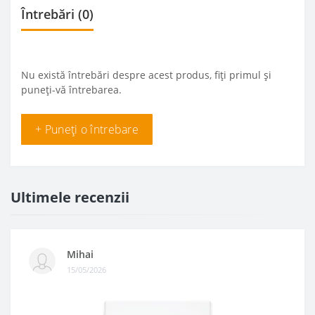
Întrebări
(0)
Nu există întrebări despre acest produs, fiți primul și
puneți-vă întrebarea.
+ Puneți o întrebare
Ultimele recenzii
Mihai
15/05/2026