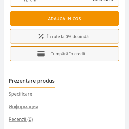
luni
ADAUGA IN COS
În rate la 0% dobîndă
Cumpără în credit
Prezentare produs
Specificare
Информация
Recenzii (0)