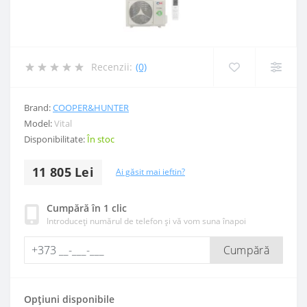
Recenzii:
(0)
Brand:
COOPER&HUNTER
Model:
Vital
Disponibilitate:
În stoc
11 805 Lei
Ai găsit mai ieftin?
Cumpără în 1 clic
Introduceți numărul de telefon și vă vom suna înapoi
Cumpără
Opțiuni disponibile