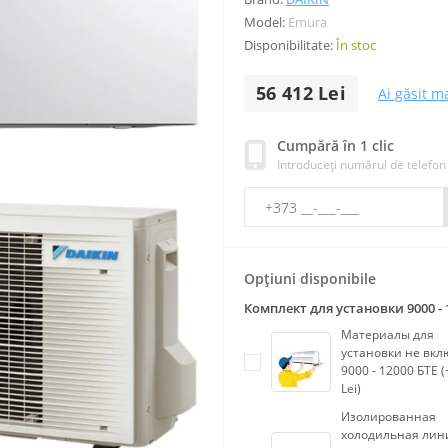
Model:
Emura
Disponibilitate:
În stoc
56 412 Lei
Ai găsit ma
Cumpără în 1 clic
Introduceți numărul de telefon
Opțiuni disponibile
Комплект для установки 9000 - 
Материалы для
установки не вк
9000 - 12000 БТЕ (
Lei)
Изолированная
холодильная лин