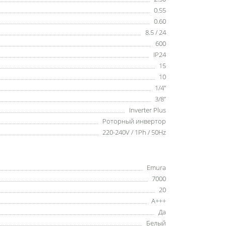
0.55
0.60
8.5 / 24
600
IP24
15
10
1/4”
3/8”
Inverter Plus
Роторный инвертор
220-240V / 1Ph / 50Hz
Emura
7000
20
A+++
Да
Белый