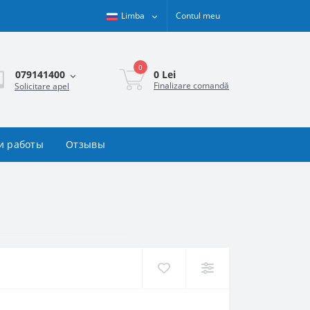
Limba
Contul meu
0
0 Lei
079141400
Finalizare comandă
Solicitare apel
и работы
Отзывы