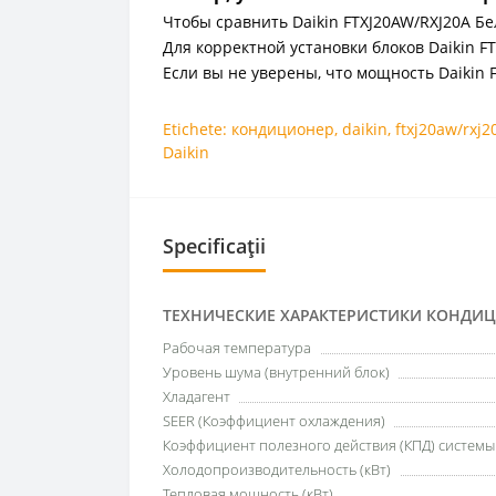
Чтобы сравнить Daikin FTXJ20AW/RXJ20A Б
Для корректной установки блоков Daikin 
Если вы не уверены, что мощность Daikin 
Etichete:
кондиционер
,
daikin
,
ftxj20aw/rxj2
Daikin
Specificații
ТЕХНИЧЕСКИЕ ХАРАКТЕРИСТИКИ КОНДИ
Рабочая температура
Уровень шума (внутренний блок)
Хладагент
SEER (Коэффициент охлаждения)
Коэффициент полезного действия (КПД) систем
Холодопроизводительность (кВт)
Тепловая мощность (кВт)