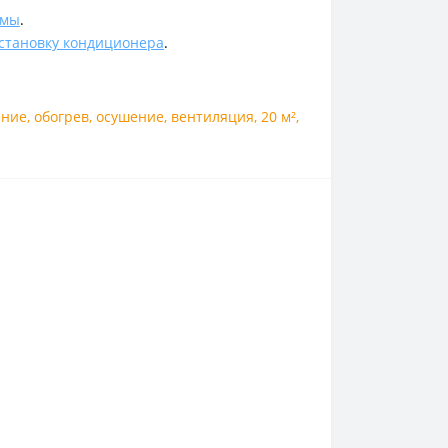
емы
.
становку кондиционера
.
ение
,
обогрев
,
осушение
,
вентиляция
,
20 м²
,