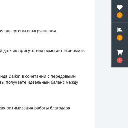
0
яя аллергены и загрязнения.
0
й датчик присутствия помогает экономить
0
енда Daikin в сочетании с передовыми
 вы получаете идеальный баланс между
кая оптимизация работы благодаря