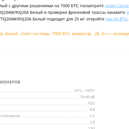
елый с другими решениями на 7000 БТЕ, посмотрите
сплит-сист
FTXJ20AW/RXJ20A Белый и проверки фреоновой трассы закажите
у
FTXJ20AW/RXJ20A Белый подходит для 25 м², откройте
гид по BTU
.
0a
,
белый
,
сплит-системы
,
7000 BTU
,
инвертор
,
-20
,
A+++
,
охлажд
ЦИОНЕРОВ
-15°C...+50°C
19-40 dB
R32
8.8
ы отопления
5.2
2.0
2.50