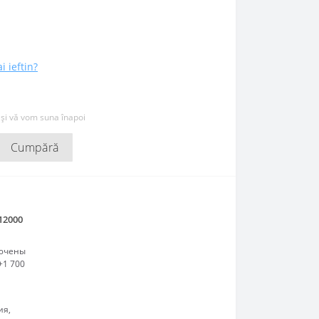
i ieftin?
 și vă vom suna înapoi
Cumpără
12000
лючены
+1 700
ия,