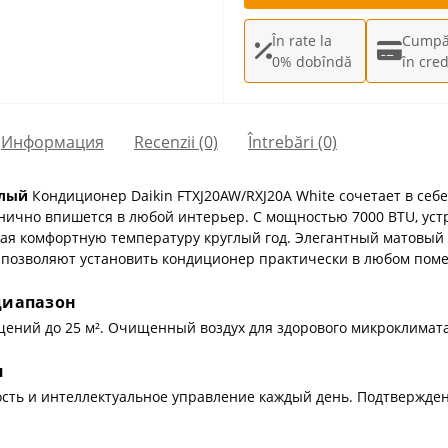
În rate la
Cumpă
0% dobîndă
în cred
Информация
Recenzii (0)
Întrebări
(0)
елый
Кондиционер Daikin FTXJ20AW/RXJ20A White сочетает в се
ично впишется в любой интерьер. С мощностью 7000 BTU, устр
ая комфортную температуру круглый год. Элегантный матовый 
ы позволяют установить кондиционер практически в любом пом
диапазон
ений до 25 м². Очищенный воздух для здорового микроклимата
я
сть и интеллектуальное управление каждый день. Подтвержден