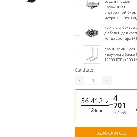
соединяющая
наружный и
внутренний блок 
метра) (+1 050 Lei
Комплект болтов 
дюбелей для кре
кондиционера (+1
Кронштейны для
наружного блока 
12000 БТЕ (+300 Le
Cantitate:
-
+
4
56 412
lei
=
701
12
luni
lei/lună
ADAUGA IN COS