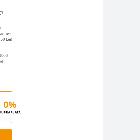
(3
)
и
пления
50 Lei)
9000 -
i)
0%
SUPRAPLATĂ