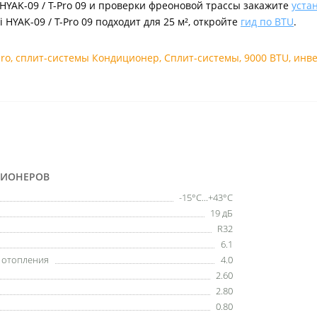
HYAK-09 / T-Pro 09 и проверки фреоновой трассы закажите
уста
HYAK-09 / T-Pro 09 подходит для 25 м², откройте
гид по BTU
.
pro
,
сплит-системы Кондиционер
,
Сплит-системы
,
9000 BTU
,
инв
ЦИОНЕРОВ
-15°C...+43°C
19 дБ
R32
6.1
ы отопления
4.0
2.60
2.80
0.80