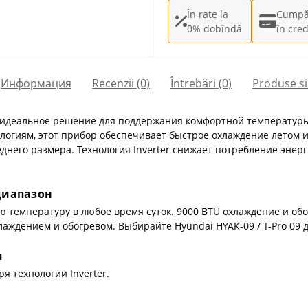
În rate la
Cumpă
0% dobîndă
în cred
Информация
Recenzii (0)
Întrebări
(0)
Produse si
идеальное решение для поддержания комфортной температуры 
логиям, этот прибор обеспечивает быстрое охлаждение летом 
еднего размера. Технология Inverter снижает потребление эне
диапазон
ю температуру в любое время суток. 9000 BTU охлаждение и обо
аждением и обогревом. Выбирайте Hyundai HYAK-09 / T-Pro 09 
я
 технологии Inverter.