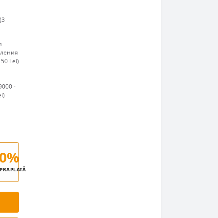
(3
)
и
пления
50 Lei)
9000 -
i)
0%
PRAPLATĂ