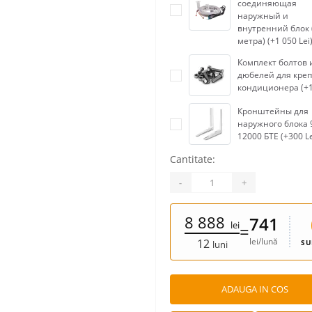
соединяющая
наружный и
внутренний блок 
метра) (+1 050 Lei
Комплект болтов 
дюбелей для кре
кондиционера (+1
Кронштейны для
наружного блока 
12000 БТЕ (+300 Le
Cantitate:
-
+
8 888
741
lei
=
lei/lună
12
SU
luni
ADAUGA IN COS