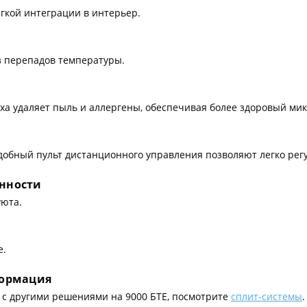
гкой интеграции в интерьер.
з перепадов температуры.
ха удаляет пыль и аллергены, обеспечивая более здоровый ми
добный пульт дистанционного управления позволяют легко рег
енности
уюта.
е.
формация
9 с другими решениями на 9000 БТЕ, посмотрите
сплит-системы
.