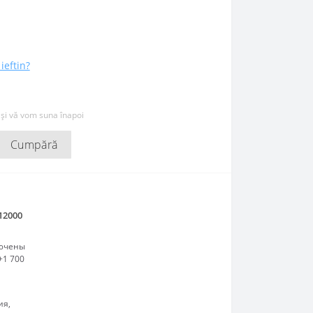
ieftin?
 și vă vom suna înapoi
Cumpără
12000
лючены
+1 700
ия,