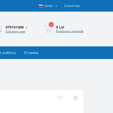
Limba
Contul meu
0
0 Lei
079141400
Finalizare comandă
Solicitare apel
и работы
Отзывы