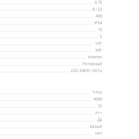
0.75
8 / 22
400
IPX4
15
5
1/4"
3/8"
Inverter
Роторный
220–240 В / 50 Гц
T-Pro
9000
25
A++
Да
Белый
Нет