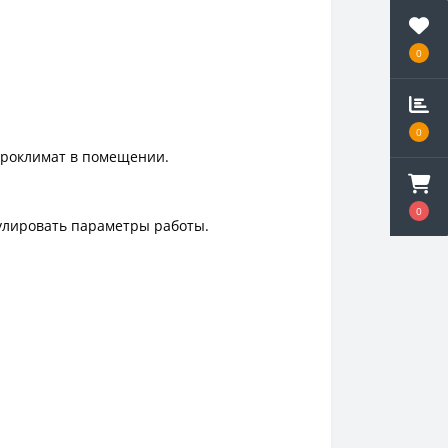
0
0
кроклимат в помещении.
0
улировать параметры работы.