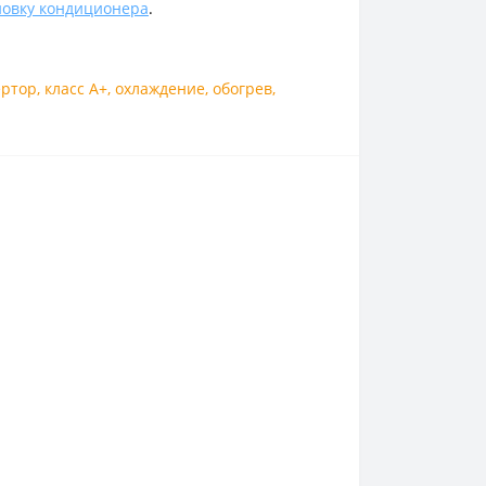
новку кондиционера
.
ертор
,
класс А+
,
охлаждение
,
обогрев
,