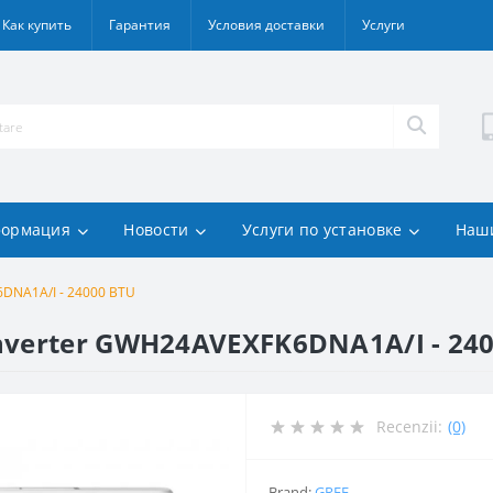
Как купить
Гарантия
Условия доставки
Услуги
ормация
Новости
Услуги по установке
Наш
DNA1A/I - 24000 BTU
nverter GWH24AVEXFK6DNA1A/I - 24
Recenzii:
(0)
Brand:
GREE