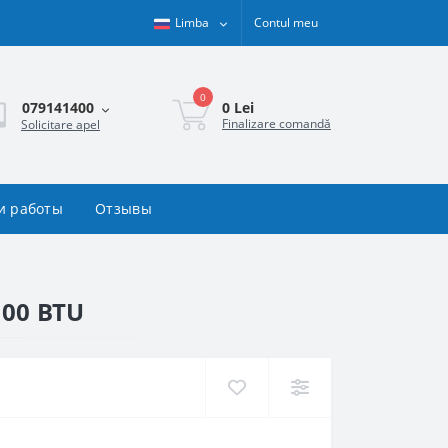
Limba
Contul meu
0
0 Lei
079141400
Finalizare comandă
Solicitare apel
и работы
Отзывы
000 BTU