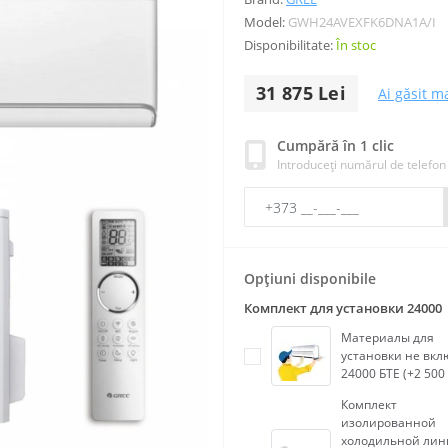
Model:
GWH24AVEXFK6DNA1A/I
Disponibilitate:
În stoc
31 875 Lei
Ai găsit ma
Cumpără în 1 clic
Introduceți numărul de telefon
Opțiuni disponibile
Комплект для установки 24000
Материалы для
установки не вк
24000 БТЕ (+2 500 
Комплект
изолированной
холодильной лин