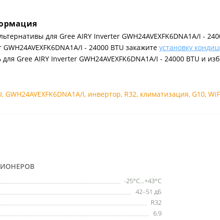
формация
льтернативы для Gree AIRY Inverter GWH24AVEXFK6DNA1A/I - 240
ter GWH24AVEXFK6DNA1A/I - 24000 BTU закажите
установку конди
ля Gree AIRY Inverter GWH24AVEXFK6DNA1A/I - 24000 BTU и из
U
,
GWH24AVEXFK6DNA1A/I
,
инвертор
,
R32
,
климатизация
,
G10
,
WiF
ЦИОНЕРОВ
-25°C...+43°C
42–51 дБ
R32
6.9