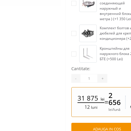
соединяющей
наружный и
внутренний блоки
метра ) (+1 350 Lei
Комплект болтов 
дюбелей для кре
кондиционера (+2
Кронштейны для
наружного блока 
БТЕ (+500 Lei)
Cantitate:
-
+
2
31 875
lei
=
656
12
luni
lei/lună
ADAUGA IN COS