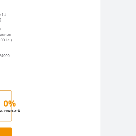
 ( 3
)
и
пления
00 Lei)
24000
0%
SUPRAPLATĂ