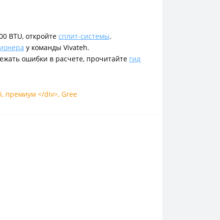
00 BTU, откройте
сплит-системы
.
ционера
у команды Vivateh.
бежать ошибки в расчете, прочитайте
гид
i
,
премиум </div>
,
Gree