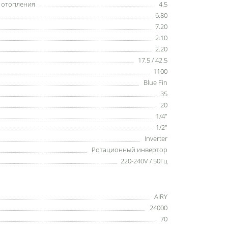
ы отопления
4.5
6.80
7.20
2.10
2.20
17.5 / 42.5
1100
Blue Fin
35
20
1/4"
1/2"
Inverter
Ротационный инвертор
220-240V / 50Гц
AIRY
24000
70