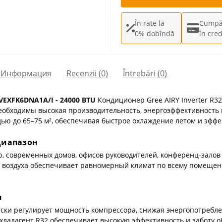
În rate la
Cumpă
0% dobîndă
în cred
Информация
Recenzii (0)
Întrebări
(0)
VEXFK6DNA1A/I - 24000 BTU
Кондиционер Gree AIRY Inverter R
необходимы высокая производительность, энергоэффективность
ю до 65–75 м², обеспечивая быстрое охлаждение летом и эффе
диапазон
р, современных домов, офисов руководителей, конференц-зало
я воздуха обеспечивает равномерный климат по всему помеще
я
ически регулирует мощность компрессора, снижая энергопотреб
хладагент R32 обеспечивает высокую эффективность и заботу 