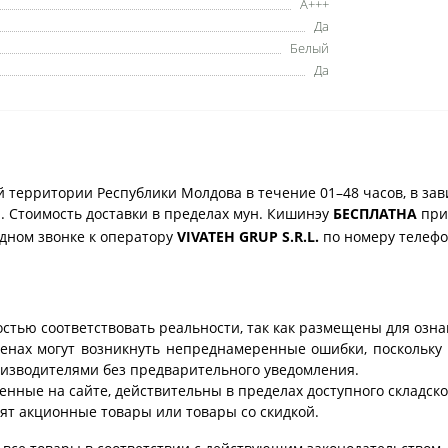
A+++
Да
Белый
Да
 территории Республики Молдова в течение 01–48 часов, в зав
. Стоимость доставки в пределах мун. Кишинэу
БЕСПЛАТНА
при 
одном звонке к оператору
VIVATEH GRUP S.R.L.
по номеру телеф
стью соответствовать реальности, так как размещены для озн
ценах могут возникнуть непреднамеренные ошибки, поскольку 
изводителями без предварительного уведомления.
енные на сайте, действительны в пределах доступного складског
ят акционные товары или товары со скидкой.