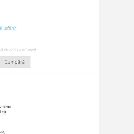
i ieftin?
 și vă vom suna înapoi
Cumpără
лючены
Lei)
ии,