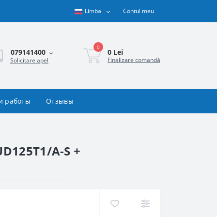
Limba
Contul meu
0
0 Lei
079141400
Finalizare comandă
Solicitare apel
и работы
Отзывы
D125T1/A-S +