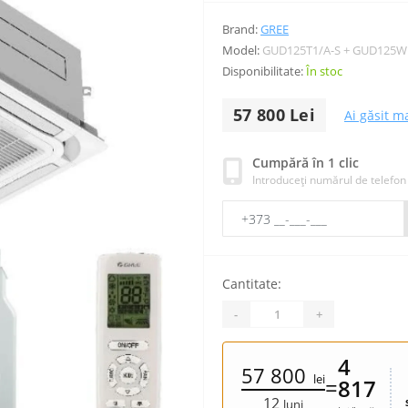
Brand:
GREE
Model:
GUD125T1/A-S + GUD125W
Disponibilitate:
În stoc
57 800 Lei
Ai găsit ma
Cumpără în 1 clic
Introduceți numărul de telefon
Cantitate:
-
+
4
57 800
lei
=
817
12
luni