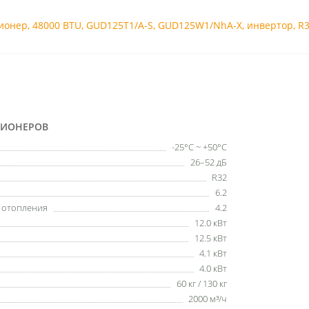
ионер
,
48000 BTU
,
GUD125T1/A-S
,
GUD125W1/NhA-X
,
инвертор
,
R
ЦИОНЕРОВ
-25°C ~ +50°C
26–52 дБ
R32
6.2
ы отопления
4.2
12.0 кВт
12.5 кВт
4.1 кВт
4.0 кВт
60 кг / 130 кг
2000 м³/ч