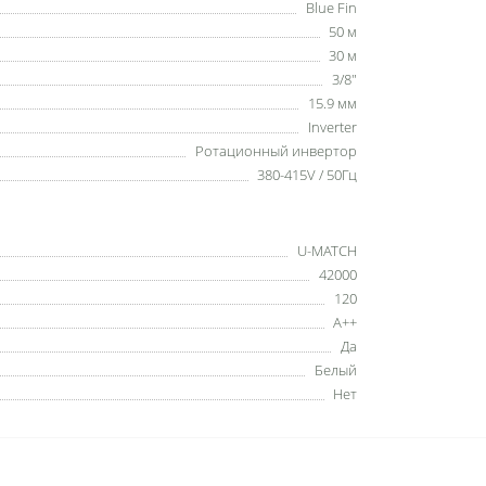
Blue Fin
50 м
30 м
3/8"
15.9 мм
Inverter
Ротационный инвертор
380-415V / 50Гц
U-MATCH
42000
120
A++
Да
Белый
Нет