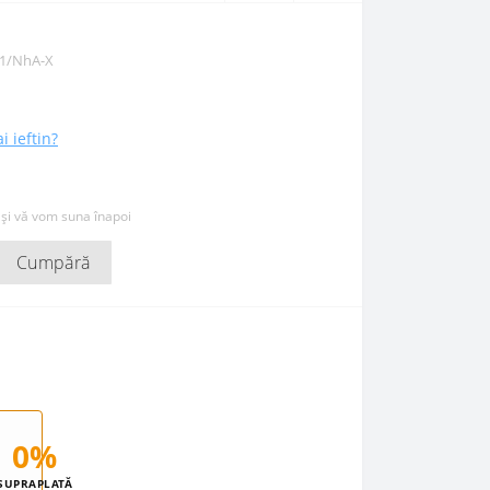
1/NhA-X
i ieftin?
 și vă vom suna înapoi
Cumpără
0%
SUPRAPLATĂ