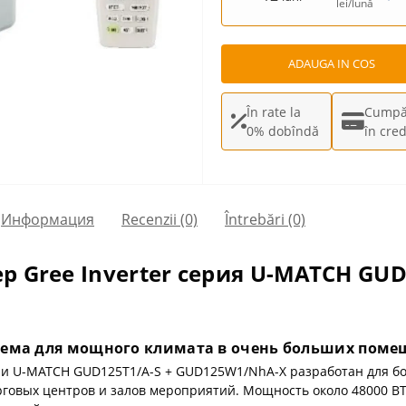
lei/lună
ADAUGA IN COS
În rate la
Cumpă
0% dobîndă
în cred
Информация
Recenzii (0)
Întrebări
(0)
 Gree Inverter серия U-MATCH GUD
тема для мощного климата в очень больших поме
рии U-MATCH GUD125T1/A-S + GUD125W1/NhA-X разработан для 
рговых центров и залов мероприятий. Мощность около 48000 BT