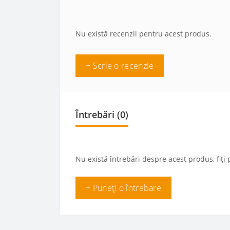
Nu există recenzii pentru acest produs.
+ Scrie o recenzie
Întrebări
(0)
Nu există întrebări despre acest produs, fiți 
+ Puneți o întrebare