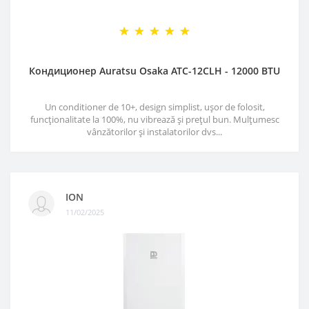
Кондиционер Auratsu Osaka ATC-12CLH - 12000 BTU
Un conditioner de 10+, design simplist, ușor de folosit,
funcționalitate la 100%, nu vibrează și prețul bun. Mulțumesc
vânzătorilor și instalatorilor dvs...
ION
11/02/2025