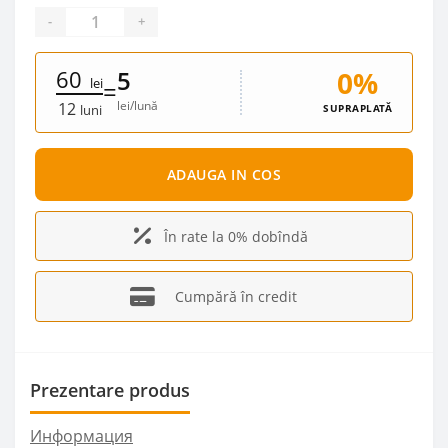
-
+
60
0%
5
lei
=
lei/lună
12
SUPRAPLATĂ
luni
ADAUGA IN COS
În rate la 0% dobîndă
Cumpără în credit
Prezentare produs
Информация