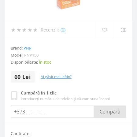
Recenzii:
(0)
Brand:
PNP
Model:
PNP150
Disponibilitate:
În stoc
60 Lei
Ai găsit mai ieftin?
Cumpără în 1 clic
Introduceți numărul de telefon și vă vom suna înapoi
Cumpără
Cantitate: