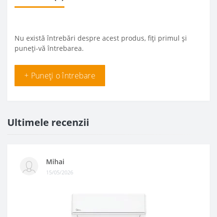
Nu există întrebări despre acest produs, fiți primul și
puneți-vă întrebarea.
+ Puneți o întrebare
Ultimele recenzii
Mihai
15/05/2026