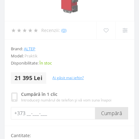
Recenzii:
(0)
Brand:
ALTEP
Model:
Praktik
Disponibilitate:
În stoc
21 395 Lei
Ai găsit mai ieftin?
Cumpără în 1 clic
Introduceți numărul de telefon și vă vom suna înapoi
Cumpără
Cantitate: