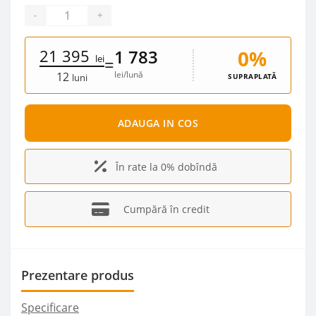
-
+
21 395
0%
1 783
lei
=
lei/lună
12
SUPRAPLATĂ
luni
ADAUGA IN COS
În rate la 0% dobîndă
Cumpără în credit
Prezentare produs
Specificare