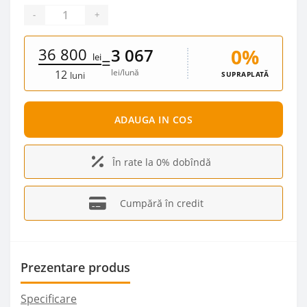
-
+
36 800
0%
3 067
lei
=
lei/lună
12
SUPRAPLATĂ
luni
ADAUGA IN COS
În rate la 0% dobîndă
Cumpără în credit
Prezentare produs
Specificare