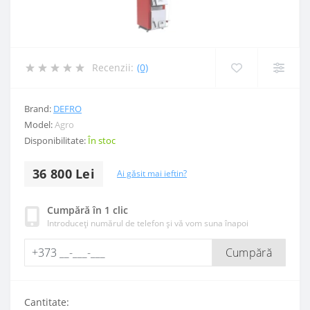
Recenzii:
(0)
Brand:
DEFRO
Model:
Agro
Disponibilitate:
În stoc
36 800 Lei
Ai găsit mai ieftin?
Cumpără în 1 clic
Introduceți numărul de telefon și vă vom suna înapoi
Cumpără
Cantitate: