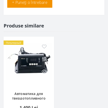
+ Puneți o întrebare
Produse similare
Популярный
Автоматика для
твердотопливного
котла Inter
1 400 Lei
Electronics IE-25nz