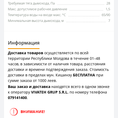
Требуемая тяга дымохода, Па
28
Макс. допустимое рабочее давление
1,5
Температура воды на входе макс. °C
65/90
Минимальная высота дымохода, м
7
Информация
Доставка товаров
осуществляется по всей
территории Республики Молдова в течение 01–48
часов, в зависимости от наличия товара, расстояния
доставки и времени подтверждения заказа. Стоимость
доставки в пределах мун. Кишинэу
БЕСПЛАТНА
при
сумме заказа от 1000 леев.
Ваш заказ и доставка
находятся всего в одном звонке
к оператору
VIVATEH GRUP S.R.L.
по номеру телефона
0
79141400
.
ВНИМАНИЕ!