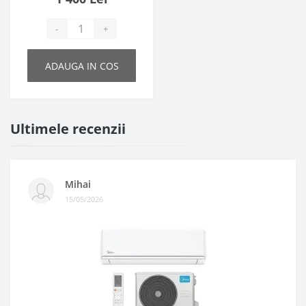
PID
-
+
ADAUGA IN COS
Ultimele recenzii
Mihai
15/05/2026