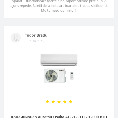
Aparatul functioneaza foarte bine, raport calitate-pret bun. A
ajuns repede. Baietii de la instalare foarte de treaba si eficienti.
Multumesc, domnilor!..
Tudor Bradu
23.04.2025
Кондиционер Auratsu Osaka ATC-12CLH - 12000 BTU