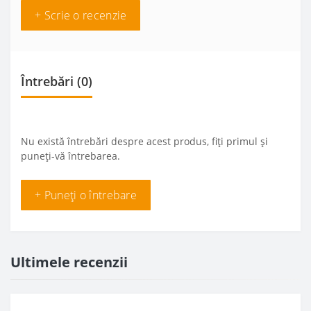
+ Scrie o recenzie
Întrebări
(0)
Nu există întrebări despre acest produs, fiți primul și
puneți-vă întrebarea.
+ Puneți o întrebare
Ultimele recenzii