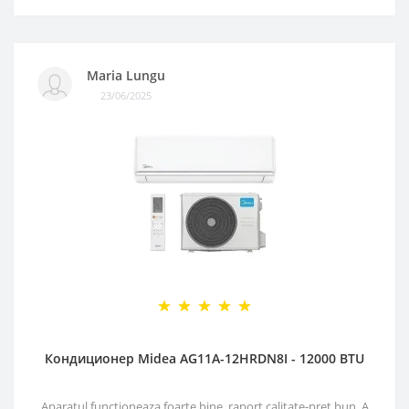
Maria Lungu
23/06/2025
Кондиционер Midea AG11A-12HRDN8I - 12000 BTU
Aparatul functioneaza foarte bine, raport calitate-pret bun. A