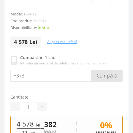
Model:
TJ-W-12
Cod produs:
21-2012
Disponibilitate:
În stoc
4 578 Lei
Ai găsit mai ieftin?
Cumpără în 1 clic
Introduceți numărul de telefon și vă vom suna înapoi
Cumpără
Cantitate:
-
+
4 578
0%
382
lei
=
lei/lună
12
SUPRAPLATĂ