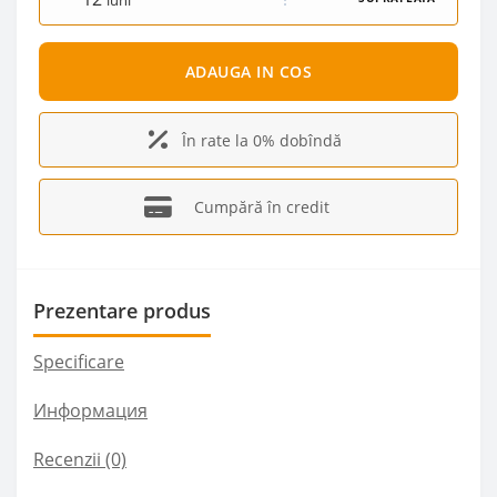
luni
ADAUGA IN COS
În rate la 0% dobîndă
Cumpără în credit
Prezentare produs
Specificare
Информация
Recenzii (0)