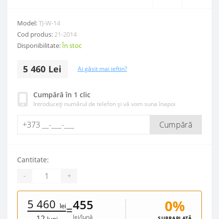
Model:
TJ-W-14
Cod produs:
21-2014
Disponibilitate:
În stoc
5 460 Lei
Ai găsit mai ieftin?
Cumpără în 1 clic
Introduceți numărul de telefon și vă vom suna înapoi
Cumpără
Cantitate:
-
+
5 460
0%
455
lei
=
lei/lună
12
SUPRAPLATĂ