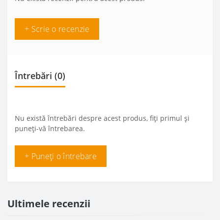
+ Scrie o recenzie
Întrebări
(0)
Nu există întrebări despre acest produs, fiți primul și
puneți-vă întrebarea.
+ Puneți o întrebare
Ultimele recenzii