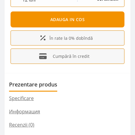
luni
ADAUGA IN COS
În rate la 0% dobîndă
Cumpără în credit
Prezentare produs
Specificare
Информация
Recenzii (0)