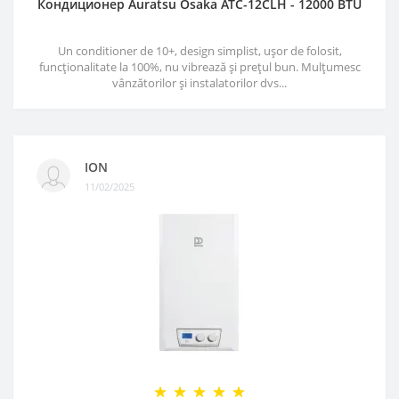
Кондиционер Auratsu Osaka ATC-12CLH - 12000 BTU
Un conditioner de 10+, design simplist, ușor de folosit,
funcționalitate la 100%, nu vibrează și prețul bun. Mulțumesc
vânzătorilor și instalatorilor dvs...
ION
11/02/2025