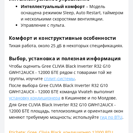
Интеллектуальный комфорт
– Модель
оснащена режимом Sleep, Auto Restart, таймером
и несколькими скоростями вентиляции.
Управление с пульта.
Комфорт и конструктивные особенности
Тихая работа, около 25 дБ в некоторых спецификациях.
Выбор, установка и полезная информация
Чтобы оценить Gree CLIVIA Black Inverter R32 G10
GWH12AUCX - 12000 БТЕ рядом с товарами той же
группы, изучите
сплит-системы
.
После выбора Gree CLIVIA Black Inverter R32 G10
GWH12AUCX - 12000 БТЕ команда Vivateh выполнит
установку кондиционера
в Кишиневе и по Молдове.
Для Gree CLIVIA Black Inverter R32 G10 GWH12AUCX -
12000 БТЕ площадь, теплоизоляция и ориентация окон
меняют требуемую мощность; используйте
гид по BTU
.
Etichete:
Gree
,
Clivia Black
,
кондиционер 12000 BTU
,