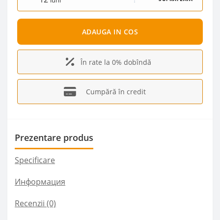
luni
ADAUGA IN COS
În rate la 0% dobîndă
Cumpără în credit
Prezentare produs
Specificare
Информация
Recenzii (0)