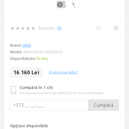
Recenzii:
(0)
Brand:
GREE
Model:
GWH12AUCX-K6DNA1A
Disponibilitate:
În stoc
16 160 Lei
Ai găsit mai ieftin?
Cumpără în 1 clic
Introduceți numărul de telefon și vă vom suna înapoi
Cumpără
Opțiuni disponibile