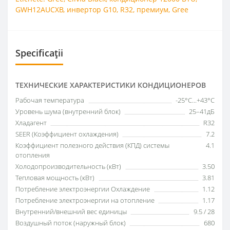
GWH12AUCXB
,
инвертор G10
,
R32
,
премиум
,
Gree
Specificații
ТЕХНИЧЕСКИЕ ХАРАКТЕРИСТИКИ КОНДИЦИОНЕРОВ
Рабочая температура
-25°C...+43°C
Уровень шума (внутренний блок)
25–41дБ
Хладагент
R32
SEER (Коэффициент охлаждения)
7.2
Коэффициент полезного действия (КПД) системы
4.1
отопления
Холодопроизводительность (кВт)
3.50
Тепловая мощность (кВт)
3.81
Потребление электроэнергии Охлаждение
1.12
Потребление электроэнергии на отопление
1.17
Внутренний/внешний вес единицы
9.5 / 28
Воздушный поток (наружный блок)
680