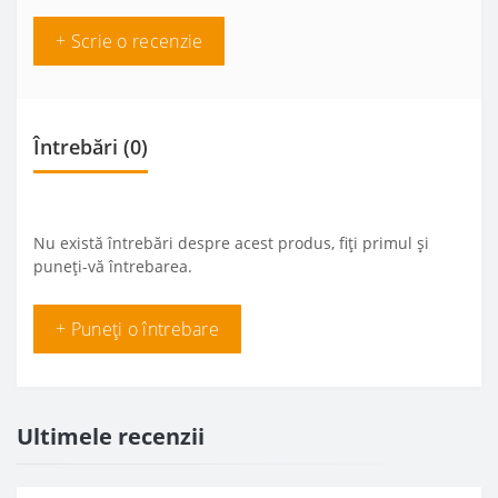
+ Scrie o recenzie
Întrebări
(0)
Nu există întrebări despre acest produs, fiți primul și
puneți-vă întrebarea.
+ Puneți o întrebare
Ultimele recenzii