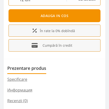
luni
ADAUGA IN COS
În rate la 0% dobîndă
Cumpără în credit
Prezentare produs
Specificare
Информация
Recenzii (0)