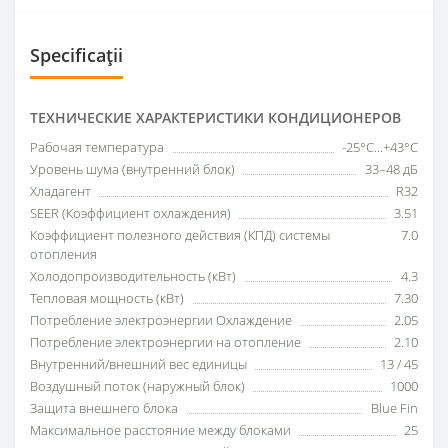
Specificații
ТЕХНИЧЕСКИЕ ХАРАКТЕРИСТИКИ КОНДИЦИОНЕРОВ
Рабочая температура
-25°C...+43°C
Уровень шума (внутренний блок)
33–48 дБ
Хладагент
R32
SEER (Коэффициент охлаждения)
3.51
Коэффициент полезного действия (КПД) системы
7.0
отопления
Холодопроизводительность (кВт)
4.3
Тепловая мощность (кВт)
7.30
Потребление электроэнергии Охлаждение
2.05
Потребление электроэнергии на отопление
2.10
Внутренний/внешний вес единицы
13 / 45
Воздушный поток (наружный блок)
1000
Защита внешнего блока
Blue Fin
Максимальное расстояние между блоками
25