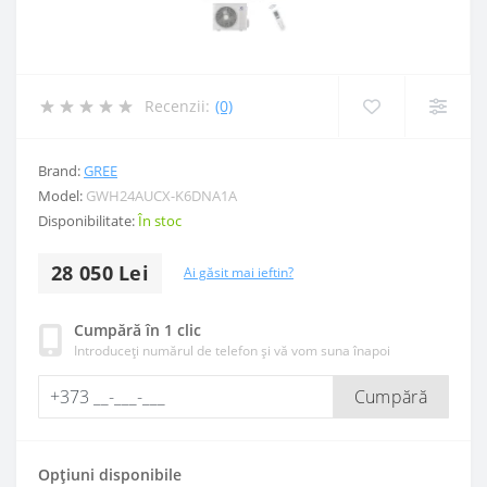
Recenzii:
(0)
Brand:
GREE
Model:
GWH24AUCX-K6DNA1A
Disponibilitate:
În stoc
28 050 Lei
Ai găsit mai ieftin?
Cumpără în 1 clic
Introduceți numărul de telefon și vă vom suna înapoi
Cumpără
Opțiuni disponibile