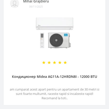
Mihai Grajdieru
06/11/2025
Кондиционер Midea AG11A-12HRDN8I - 12000 BTU
am cumparat acest apart pentru un apartament de 30 metri si
sunt foarte multumit, raceste rapid si incalzeste rapid!
Recomand la toti..