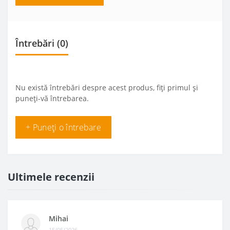
Întrebări
(0)
Nu există întrebări despre acest produs, fiți primul și
puneți-vă întrebarea.
+ Puneți o întrebare
Ultimele recenzii
Mihai
15/05/2026