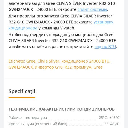
альтернативы для Gree CLIVIA SILVER Inverter R32 G10
GWH24AUCX - 24000 БТЕ, откройте
сплит-системы
.
Для правильного запуска Gree CLIVIA SILVER Inverter
R32 G10 GWH24AUCX - 24000 БТЕ закажите
установку
кондиционера
у команды Vivateh.
Чтобы подтвердить подходящую мощность для Gree
CLIVIA SILVER Inverter R32 G10 GWH24AUCX - 24000 БТЕ
и избежать ошибки в расчете, прочитайте
гид по BTU
.
Etichete:
Gree
,
Clivia Silver
,
кондиционер 24000 BTU
,
GWH24AUCX
,
инвертор G10
,
R32
,
премиум
,
Gree
Specificații
ТЕХНИЧЕСКИЕ ХАРАКТЕРИСТИКИ КОНДИЦИОНЕРОВ
Рабочая температура
-25°C...+43°C
Уровень шума (внутренний блок)
33–48 дБ