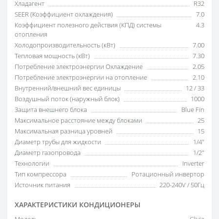
Хладагент
R32
SEER (Коэффициент охлаждения)
7.0
Коэффициент полезного действия (КПД) системы
4.3
отопления
Холодопроизводительность (кВт)
7.00
Тепловая мощность (кВт)
7.30
Потребление электроэнергии Охлаждение
2.05
Потребление электроэнергии на отопление
2.10
Внутренний/внешний вес единицы
12 / 33
Воздушный поток (наружный блок)
1000
Защита внешнего блока
Blue Fin
Максимальное расстояние между блоками
25
Максимальная разница уровней
15
Диаметр трубы для жидкости
1/4"
Диаметр газопровода
1/2"
Технологии
Inverter
Тип компрессора
Ротационный инвертор
Источник питания
220-240V / 50Гц
ХАРАКТЕРИСТИКИ КОНДИЦИОНЕРЫ
Модель
Clivia