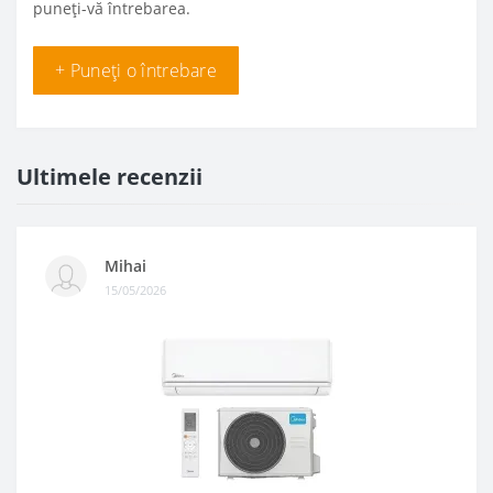
puneți-vă întrebarea.
+ Puneți o întrebare
Ultimele recenzii
Mihai
15/05/2026