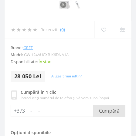
Recenzii:
(0)
Brand:
GREE
Model:
GWH24AUCXB-K6DNA1A
Disponibilitate:
În stoc
28 050 Lei
Ai găsit mai ieftin?
Cumpără în 1 clic
Introduceți numărul de telefon și vă vom suna înapoi
Cumpără
Opțiuni disponibile