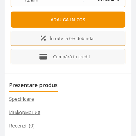
luni
ADAUGA IN COS
În rate la 0% dobîndă
Cumpără în credit
Prezentare produs
Specificare
Информация
Recenzii (0)